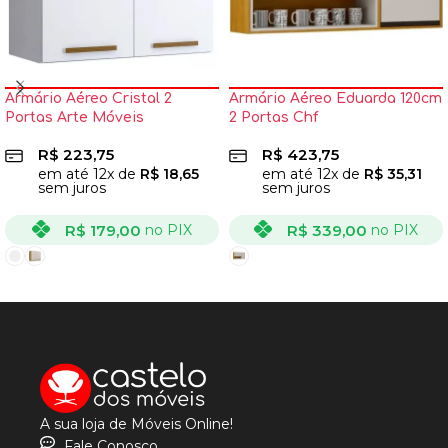
Armário Aéreo Cristal 2
Armário Aéreo Eduarda 120cm
Portas Arte Móveis
2 Portas Chf
R$
223,75
R$
423,75
em até
12
x de
R$
18,65
em até
12
x de
R$
35,31
sem juros
sem juros
R$
179,00
R$
339,00
no PIX
no PIX
VER OPÇÕES
VER OPÇÕES
A sua loja de Móveis Online!
Fale Conosco