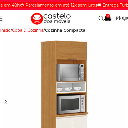
em 48h
💳 Parcelamento em até 12x sem juros
🚚 Entrega Turbin
0
R$
0,0
Início
Copa & Cozinha
Cozinha Compacta