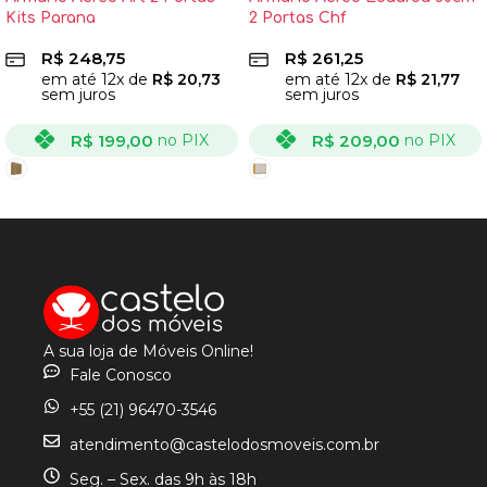
Kits Parana
2 Portas Chf
R$
248,75
R$
261,25
em até
12
x de
R$
20,73
em até
12
x de
R$
21,77
sem juros
sem juros
R$
199,00
R$
209,00
no PIX
no PIX
VER OPÇÕES
VER OPÇÕES
A sua loja de Móveis Online!
Fale Conosco
+55 (21) 96470-3546
atendimento@castelodosmoveis.com.br
Seg. – Sex. das 9h às 18h