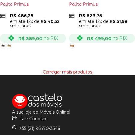
Palito Primus
Palito Primus
R$
486,25
R$
623,75
em até
12
x de
R$
40,52
em até
12
x de
R$
51,98
sem juros
sem juros
R$
389,00
R$
499,00
no PIX
no PIX
VER OPÇÕES
VER OPÇÕES
Carregar mais produtos
A sua loja de Móveis Online!
Fale Conosco
+55 (21) 96470-3546