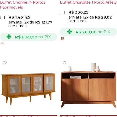
Buffet Channel 4 Portas
Buffet Charlotte 1 Porta Artely
Fabrimoveis
R$
336,25
R$
1.461,25
em até
12
x de
R$
28,02
sem juros
em até
12
x de
R$
121,77
sem juros
R$
269,00
no PIX
R$
1.169,00
no PIX
VER OPÇÕES
VER OPÇÕES