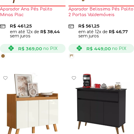
Aparador Ana Pés Palito
Aparador Belissima Pés Palito
Minas Plac
2 Portas Valdemóveis
R$
461,25
R$
561,25
em até
12
x de
R$
38,44
em até
12
x de
R$
46,77
sem juros
sem juros
R$
369,00
R$
449,00
no PIX
no PIX
VER OPÇÕES
VER OPÇÕES