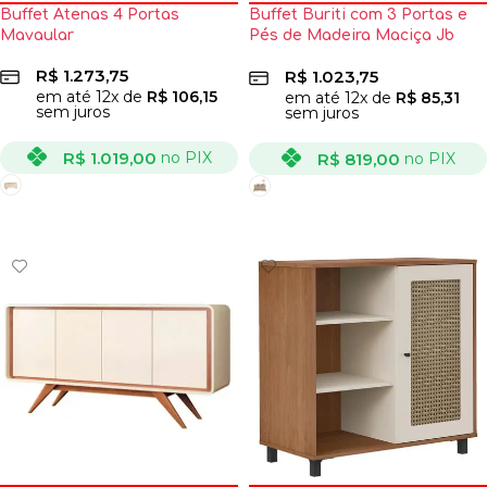
Buffet Atenas 4 Portas
Buffet Buriti com 3 Portas e
Mavaular
Pés de Madeira Maciça Jb
Bechara
R$
1.273,75
R$
1.023,75
em até
12
x de
R$
106,15
em até
12
x de
R$
85,31
sem juros
sem juros
R$
1.019,00
no PIX
R$
819,00
no PIX
VER OPÇÕES
VER OPÇÕES