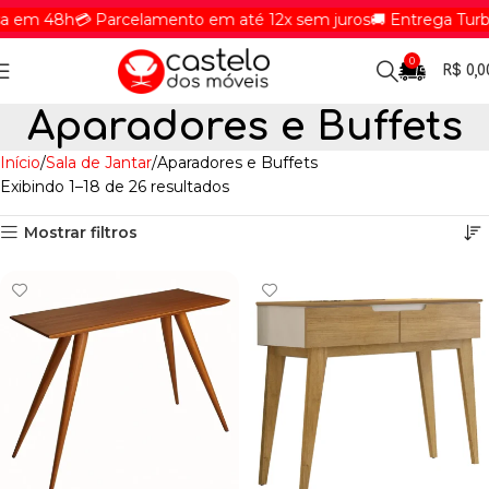
m 48h
💳 Parcelamento em até 12x sem juros
🚚 Entrega Turbina
0
R$
0,0
Aparadores e Buffets
Início
Sala de Jantar
Aparadores e Buffets
Exibindo 1–18 de 26 resultados
Mostrar filtros