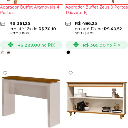
Aparador Buffet Aramoveis 4
Aparador Buffet Zeus 3 Portas
Portas
1 Gaveta Ej
R$
361,25
R$
486,25
em até
12
x de
R$
30,10
em até
12
x de
R$
40,52
sem juros
sem juros
R$
289,00
R$
389,00
no PIX
no PIX
VER OPÇÕES
VER OPÇÕES