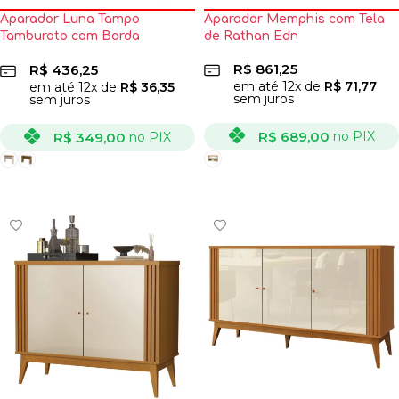
Aparador Luna Tampo
Aparador Memphis com Tela
Tamburato com Borda
de Rathan Edn
Invertida Artely
R$
861,25
R$
436,25
em até
12
x de
R$
71,77
em até
12
x de
R$
36,35
sem juros
sem juros
R$
689,00
no PIX
R$
349,00
no PIX
VER OPÇÕES
VER OPÇÕES