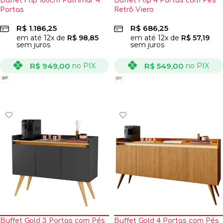
Buffet Flip 160cm Patrimar 4
Buffet Flip 4 Portas com Pés
Portas
Retrô Viero
R$
1.186,25
R$
686,25
em até
12
x de
R$
98,85
em até
12
x de
R$
57,19
sem juros
sem juros
R$
949,00
R$
549,00
no PIX
no PIX
VER OPÇÕES
VER OPÇÕES
Buffet Gold 3 Portas com Pés
Buffet Gold 4 Portas com Pés