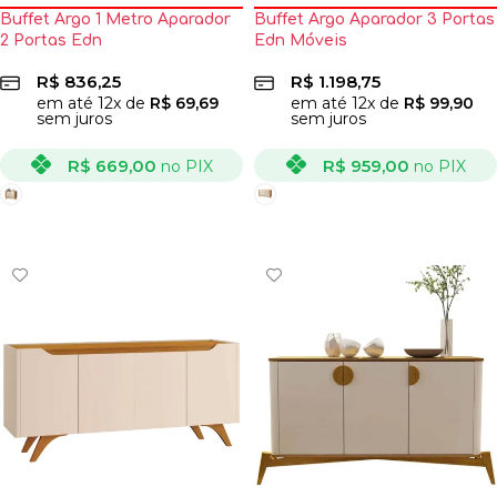
Buffet Argo 1 Metro Aparador
Buffet Argo Aparador 3 Portas
2 Portas Edn
Edn Móveis
R$
836,25
R$
1.198,75
em até
12
x de
R$
69,69
em até
12
x de
R$
99,90
sem juros
sem juros
R$
669,00
R$
959,00
no PIX
no PIX
VER OPÇÕES
VER OPÇÕES