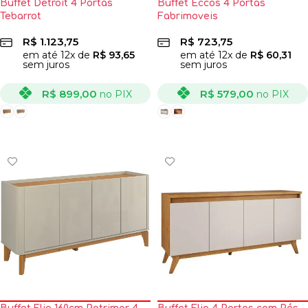
Buffet Detroit 4 Portas
Buffet Eccos 4 Portas
Tebarrot
Fabrimoveis
R$
1.123,75
R$
723,75
em até
12
x de
R$
93,65
em até
12
x de
R$
60,31
sem juros
sem juros
R$
899,00
R$
579,00
no PIX
no PIX
VER OPÇÕES
VER OPÇÕES