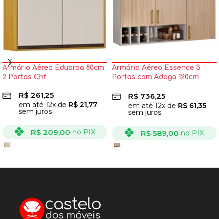
Armário Aéreo Eduarda 80cm
Armário Aéreo Essence 3
2 Portas Chf
Portas com Adega 120cm
Itatiaia
R$
261,25
R$
736,25
em até
12
x de
R$
21,77
em até
12
x de
R$
61,35
sem juros
sem juros
R$
209,00
no PIX
R$
589,00
no PIX
VER OPÇÕES
VER OPÇÕES