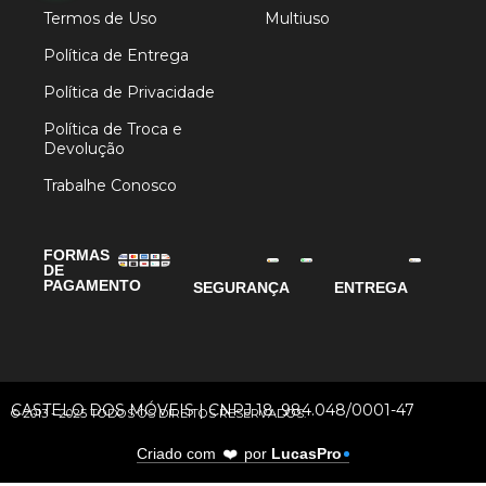
Termos de Uso
Multiuso
Política de Entrega
Política de Privacidade
Política de Troca e
Devolução
Trabalhe Conosco
FORMAS
DE
PAGAMENTO
SEGURANÇA
ENTREGA
CASTELO DOS MÓVEIS | CNPJ 18. 984.048/0001-47
© 2013 - 2025 TODOS OS DIREITOS RESERVADOS.
❤️
Criado com
por
LucasPro