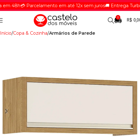
em 48h
💳 Parcelamento em até 12x sem juros
🚚 Entrega Turbina
0
R$
0,0
Início
Copa & Cozinha
Armários de Parede