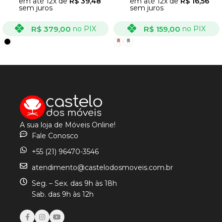
em até
12
x de
R$
39,48
em até
12
x de
R$
16,56
sem juros
sem juros
R$
379,00
R$
159,00
no PIX
no PIX
VER OPÇÕES
VER OPÇÕES
A sua loja de Móveis Online!
Fale Conosco
+55 (21) 96470-3546
atendimento@castelodosmoveis.com.br
Seg. – Sex. das 9h às 18h
Sab. das 9h às 12h