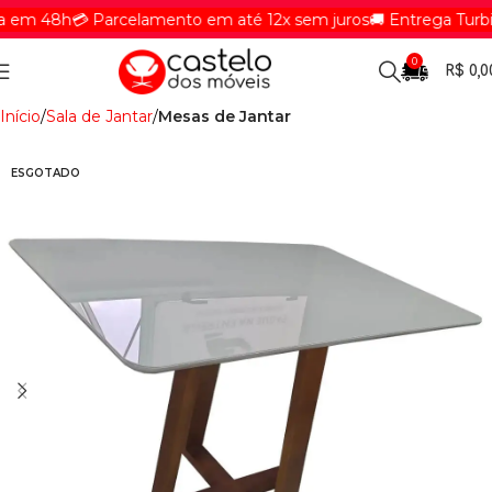
em 48h
💳 Parcelamento em até 12x sem juros
🚚 Entrega Turbin
0
R$
0,0
Início
Sala de Jantar
Mesas de Jantar
ESGOTADO