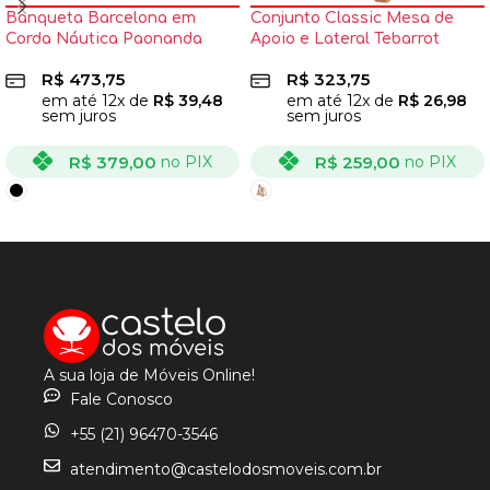
Banqueta Barcelona em
Conjunto Classic Mesa de
Corda Náutica Paonanda
Apoio e Lateral Tebarrot
R$
473,75
R$
323,75
em até
12
x de
R$
39,48
em até
12
x de
R$
26,98
sem juros
sem juros
R$
379,00
R$
259,00
no PIX
no PIX
VER OPÇÕES
VER OPÇÕES
A sua loja de Móveis Online!
Fale Conosco
+55 (21) 96470-3546
atendimento@castelodosmoveis.com.br