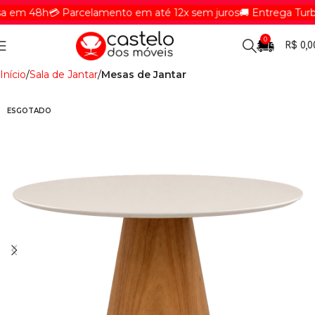
em 48h
💳 Parcelamento em até 12x sem juros
🚚 Entrega Turbin
0
R$
0,0
Início
Sala de Jantar
Mesas de Jantar
ESGOTADO