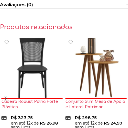
Avaliações (0)
Produtos relacionados
Cadeira Robust Palha Forte
Conjunto Slim Mesa de Apoio
Plástico
e Lateral Patrimar
R$
323,75
R$
298,75
em até
12
x de
R$
26,98
em até
12
x de
R$
24,90
sem juros
sem juros