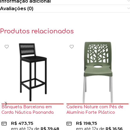
Informação adicional
Avaliações (0)
Produtos relacionados
Banqueta Barcelona em
Cadeira Nature com Pés de
Corda Náutica Paonanda
Alumínio Forte Plástico
R$
473,75
R$
198,75
em até
12
x de
R$
39,48
em até
12
x de
R$
16,56