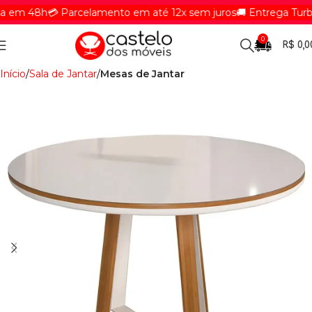
em 48h
💳 Parcelamento em até 12x sem juros
🚚 Entrega Turbin
0
R$
0,0
Início
Sala de Jantar
Mesas de Jantar