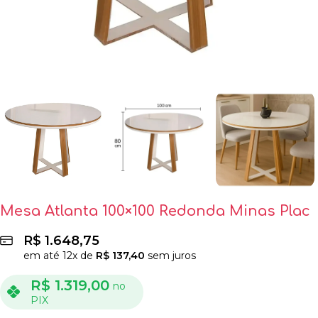
Mesa Atlanta 100×100 Redonda Minas Plac
R$
1.648,75
em até
12
x de
R$
137,40
sem juros
R$
1.319,00
no
PIX