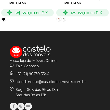
sem juros
sem juros
R$
379,00
R$
159,00
no PIX
no PIX
VER OPÇÕES
VER OPÇÕES
A sua loja de Móveis Online!
Fale Conosco
+55 (21) 96470-3546
atendimento@castelodosmoveis.com.br
Seg. – Sex. das 9h às 18h
Sab. das 9h às 12h