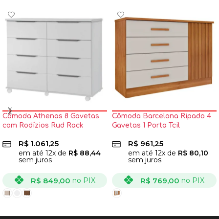
Cômoda Athenas 8 Gavetas
Cômoda Barcelona Ripado 4
com Rodízios Rud Rack
Gavetas 1 Porta Tcil
R$
1.061,25
R$
961,25
em até
12
x de
R$
88,44
em até
12
x de
R$
80,10
sem juros
sem juros
R$
849,00
R$
769,00
no PIX
no PIX
VER OPÇÕES
VER OPÇÕES