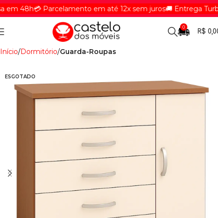
em 48h
💳 Parcelamento em até 12x sem juros
🚚 Entrega Turbin
0
R$
0,0
Início
Dormitório
Guarda-Roupas
ESGOTADO