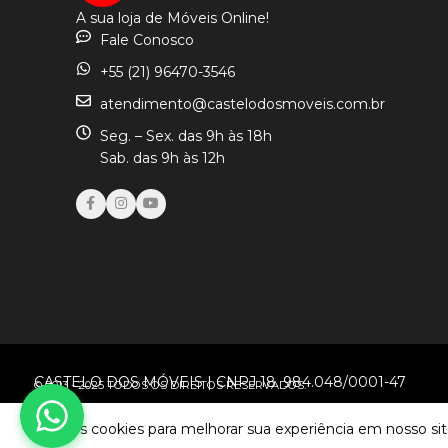
A sua loja de Móveis Online!
Fale Conosco
+55 (21) 96470-3546
atendimento@castelodosmoveis.com.br
Seg. – Sex. das 9h às 18h
Sab. das 9h às 12h
CASTELO DOS MÓVEIS | CNPJ 18. 984.048/0001-47
© 2013 - 2025 TODOS OS DIREITOS RESERVADOS.
Usamos cookies para melhorar sua experiência em nosso sit