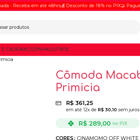
 Receba em até 48hrs
💰 Desconto de 18% no PIX
🤝 Pague Onlin
 E CADEIRA
COZINHA
OUTROS
imicia
Cômoda Macab
Primicia
R$
361,25
em até
12
x de
R$
30,10
sem juros
R$
289,00
no PIX
CORES
CINAMOMO OFF WHITE