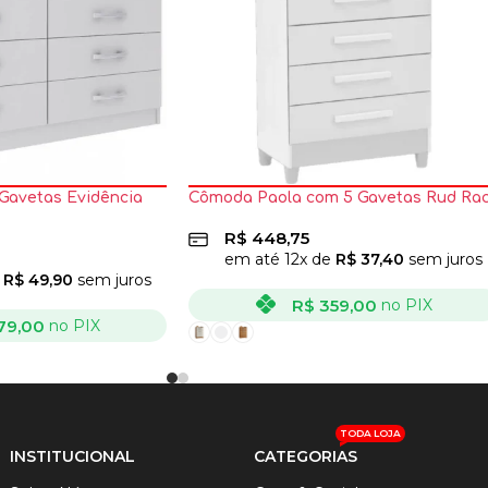
Gavetas Evidência
Cômoda Paola com 5 Gavetas Rud Ra
R$
448,75
em até
12
x de
R$
37,40
sem juros
e
R$
49,90
sem juros
R$
359,00
no PIX
79,00
no PIX
VER OPÇÕES
TODA LOJA
INSTITUCIONAL
CATEGORIAS