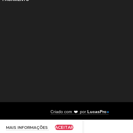
❤️
Criado com
por
LucasPro
ACEITAR
MAIS INFORMAÇÕES