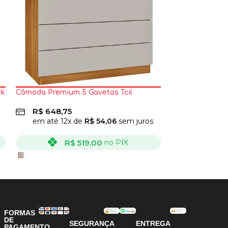
ck
Cômoda Premium 5 Gavetas Tcil
Cômoda Sapatei
Porta Atualle
R$
648,75
R$
448,75
em até
12
x de
R$
54,06
sem juros
em até
12
x
R$
519,00
no PIX
R
VER OPÇÕES
VER OPÇÕES
FORMAS
DE
SEGURANÇA
ENTREGA
PAGAMENTO