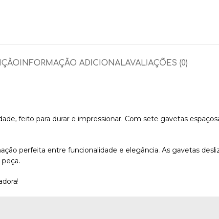
IÇÃO
INFORMAÇÃO ADICIONAL
AVALIAÇÕES (0)
de, feito para durar e impressionar. Com sete gavetas espaçosa
nação perfeita entre funcionalidade e elegância. As gavetas des
 peça.
adora!