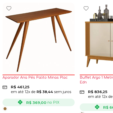
Aparador Ana Pés Palito Minas Plac
Buffet Argo 1 Metr
Edn
R$
461,25
R$
836,25
em até
12
x de
R$
38,44
sem juros
em até
12
x d
R$
369,00
no PIX
R$
6