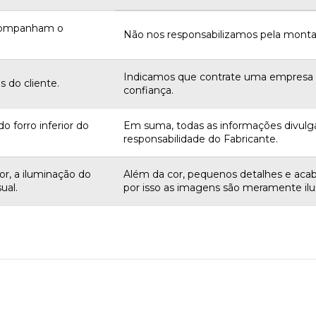
acompanham o
Não nos responsabilizamos pela monta
Indicamos que contrate uma empres
 do cliente.
confiança.
o forro inferior do
Em suma, todas as informações divulg
responsabilidade do Fabricante.
r, a iluminação do
Além da cor, pequenos detalhes e aca
ual.
por isso as imagens são meramente ilus