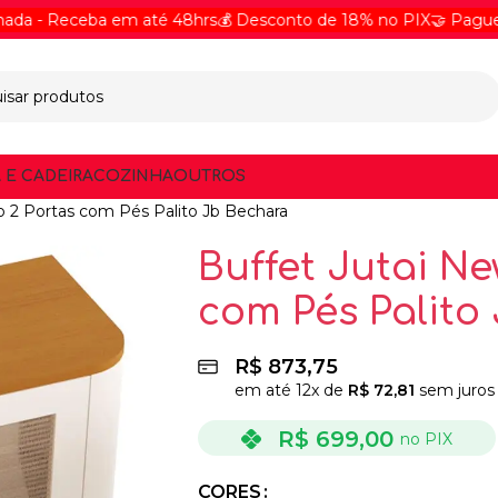
Receba em até 48hrs
💰 Desconto de 18% no PIX
🤝 Pague Online 
 E CADEIRA
COZINHA
OUTROS
o 2 Portas com Pés Palito Jb Bechara
Buffet Jutai Ne
com Pés Palito
R$
873,75
em até
12
x de
R$
72,81
sem juros
R$
699,00
no PIX
CORES