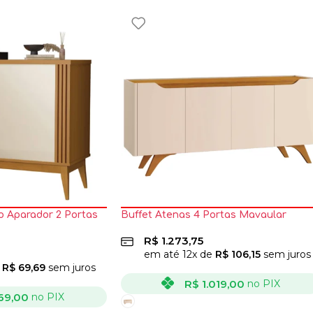
o Aparador 2 Portas
Buffet Atenas 4 Portas Mavaular
R$
1.273,75
em até
12
x de
R$
106,15
sem juros
e
R$
69,69
sem juros
R$
1.019,00
no PIX
69,00
no PIX