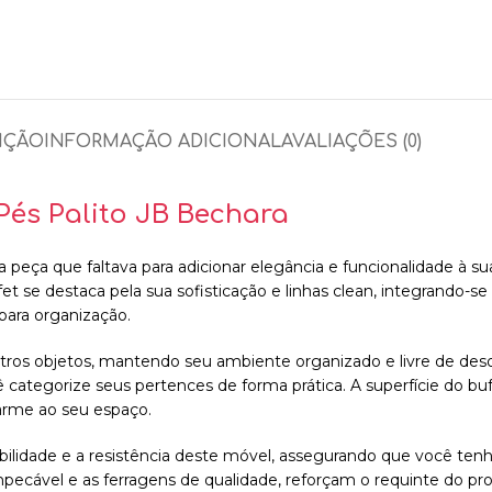
IÇÃO
INFORMAÇÃO ADICIONAL
AVALIAÇÕES (0)
Pés Palito JB Bechara
 peça que faltava para adicionar elegância e funcionalidade à s
fet se destaca pela sua sofisticação e linhas clean, integrando-s
para organização.
 outros objetos, mantendo seu ambiente organizado e livre de d
ê categorize seus pertences de forma prática. A superfície do 
harme ao seu espaço.
rabilidade e a resistência deste móvel, assegurando que você te
vel e as ferragens de qualidade, reforçam o requinte do produ