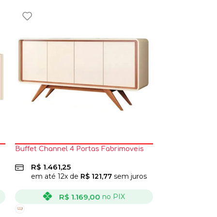
Buffet Channel 4 Portas Fabrimoveis
Buffet Eccos 4
R$
1.461,25
R$
723,75
em até
12
x de
R$
121,77
sem juros
em até
12
x
R$
1.169,00
R
no PIX