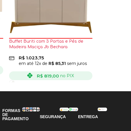
Buffet Buriti com 3 Portas e Pés de
Buffet Detroit 
Madeira Maciça Jb Bechara
R$
1.123,7
R$
1.023,75
em até
12
x
em até
12
x de
R$
85,31
sem juros
R
R$
819,00
no PIX
VER OPÇÕES
VER OPÇÕES
FORMAS
DE
SEGURANÇA
ENTREGA
PAGAMENTO