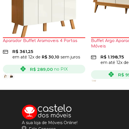
Aparador Buffet Aramoveis 4 Portas
Buffet Argo Apara
Móveis
R$
361,25
R$
1.198,75
em até
12
x de
R$
30,10
sem juros
em até
12
x d
R$
289,00
no PIX
R$
9
VER OPÇÕES
VER OPÇÕES
A sua loja de Móveis Online!
Fale Conosco