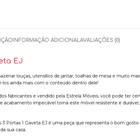
IÇÃO
INFORMAÇÃO ADICIONAL
AVALIAÇÕES (0)
eta EJ
azenar louças, utensílios de jantar, toalhas de mesa e muito ma
-los ainda mais com o conteúdo dentro dele!
ados fabricantes e vendido pela Estrela Móveis, você pode ter c
e e acabamento impecável torna este móvel resistente e durável
s 3 Portas 1 Gaveta EJ é uma peça que representa o bom gosto 
 da sua casa.