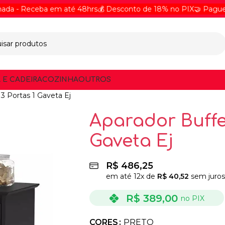
Receba em até 48hrs
💰 Desconto de 18% no PIX
🤝 Pague Online
 E CADEIRA
COZINHA
OUTROS
3 Portas 1 Gaveta Ej
Aparador Buffe
Gaveta Ej
R$
486,25
em até
12
x de
R$
40,52
sem juros
R$
389,00
no PIX
CORES
PRETO