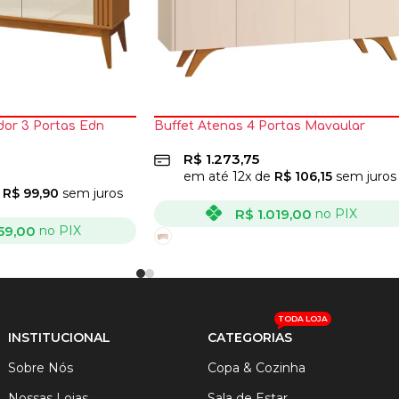
dor 3 Portas Edn
Buffet Atenas 4 Portas Mavaular
R$
1.273,75
em até
12
x de
R$
106,15
sem juros
e
R$
99,90
sem juros
R$
1.019,00
no PIX
59,00
no PIX
VER OPÇÕES
TODA LOJA
INSTITUCIONAL
CATEGORIAS
Sobre Nós
Copa & Cozinha
Nossas Lojas
Sala de Estar