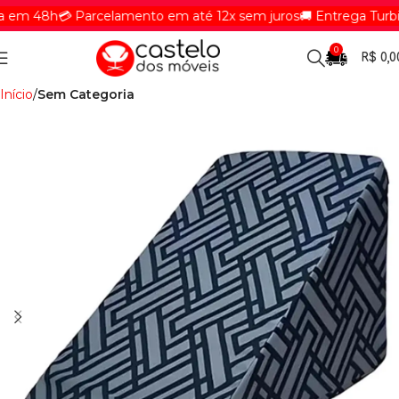
em 48h
💳 Parcelamento em até 12x sem juros
🚚 Entrega Turbina
0
R$
0,0
Início
Sem Categoria