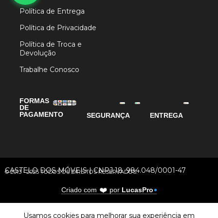
Política de Entrega
Política de Privacidade
Política de Troca e
Devolução
Trabalhe Conosco
FORMAS
DE
PAGAMENTO
SEGURANÇA
ENTREGA
CASTELO DOS MÓVEIS | CNPJ 18. 984.048/0001-47
© 2013 - 2025 TODOS OS DIREITOS RESERVADOS.
❤️
Criado com
por
LucasPro
Usamos cookies para melhorar sua experiência em