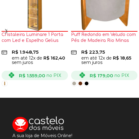
Cristaleira Luminare 1 Porta
Puff Redondo em Veludo com
com Led e Espelho Gelius
Pés de Madeira Rio Minas
R$
1.948,75
R$
223,75
em até
12
x de
R$
162,40
em até
12
x de
R$
18,65
sem juros
sem juros
R$
1.559,00
R$
179,00
no PIX
no PIX
VER OPÇÕES
VER OPÇÕES
A sua loja de Móveis Online!