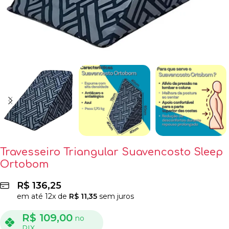
Travesseiro Triangular Suavencosto Sleep
Ortobom
R$
136,25
em até
12
x de
R$
11,35
sem juros
R$
109,00
no
PIX