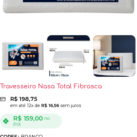
Travesseiro Nasa Total Fibrasca
R$
198,75
em até
12
x de
R$
16,56
sem juros
R$
159,00
no
PIX
CORES
BRANCO