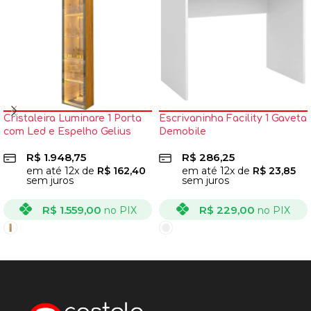
Cristaleira Luminare 1 Porta
Escrivaninha Facility 1 Gaveta
com Led e Espelho Gelius
Demobile
R$
1.948,75
R$
286,25
em até
12
x de
R$
162,40
em até
12
x de
R$
23,85
sem juros
sem juros
R$
1.559,00
R$
229,00
no PIX
no PIX
VER OPÇÕES
VER OPÇÕES