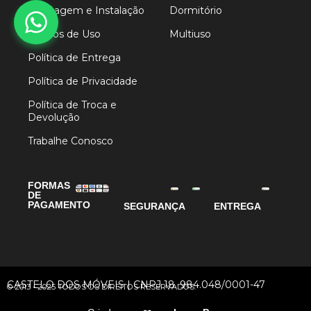
Montagem e Instalação
Dormitório
Termos de Uso
Multiuso
Política de Entrega
Política de Privacidade
Política de Troca e
Devolução
Trabalhe Conosco
FORMAS
DE
PAGAMENTO
SEGURANÇA
ENTREGA
CASTELO DOS MÓVEIS | CNPJ 18. 984.048/0001-47
© 2013 - 2025 TODOS OS DIREITOS RESERVADOS.