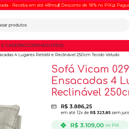
Receba em até 48hrs
💰 Desconto de 18% no PIX
🤝 Pague Online
 E CADEIRA
COZINHA
OUTROS
adas 4 Lugares Retrátil e Reclinável 250cm Tecido Veludo
Sofá Vicam 02
Ensacadas 4 Lu
Reclinável 250
R$
3.886,25
em até
12
x de
R$
323,85
sem juro
R$
3.109,00
no PIX