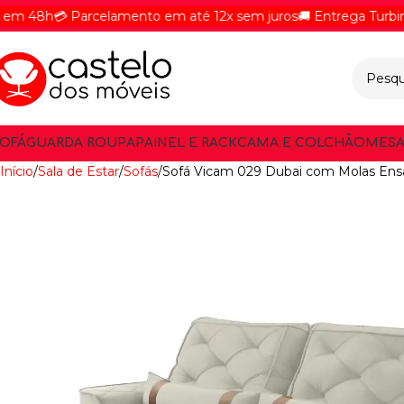
h
💳 Parcelamento em até 12x sem juros
🚚 Entrega Turbinada - 
OFÁ
GUARDA ROUPA
PAINEL E RACK
CAMA E COLCHÃO
MESA
Início
Sala de Estar
Sofás
Sofá Vicam 029 Dubai com Molas Ensac