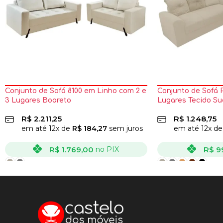
Conjunto de Sofá 8100 em Linho com 2 e
Conjunto de Sofá 
3 Lugares Boareto
Lugares Tecido Su
R$
2.211,25
R$
1.248,75
em até
12
x de
R$
184,27
sem juros
em até
12
x d
R$
1.769,00
R$
9
no PIX
VER OPÇÕES
VER OPÇÕES