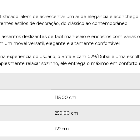
sticado, além de acrescentar um ar de elegância e aconchego ao
erentes estilos de decoração, do clássico ao contemporâneo.
assentos deslizantes de fácil manuseio e encostos com várias o
em um móvel versátil, elegante e altamente confortável.
na experiência do usuário, o Sofá Vicam 029/Dubai é uma escolha
plesmente relaxar sozinho, ele entrega o máximo em conforto e 
115.00 cm
250.00 cm
122cm