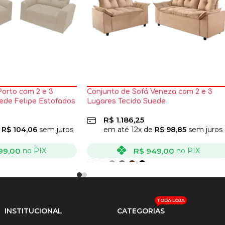
Porto com 2 e 3
Conjunto de Sofá Veneza com 2 e 3
ede Felipe Estofados
Lugares Tecido Suede
R$
1.186,25
e
R$
104,06
sem juros
em até
12
x de
R$
98,85
sem juros
99,00
R$
949,00
no PIX
no PIX
VER OPÇÕES
TODA LOJA
INSTITUCIONAL
CATEGORIAS