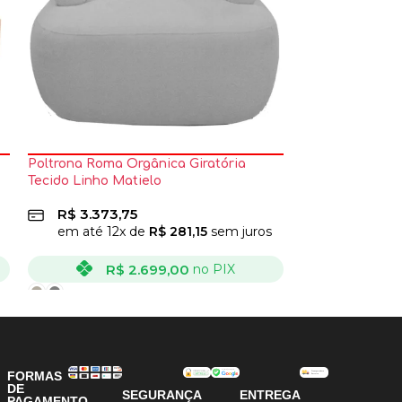
Poltrona Roma Orgânica Giratória
Sofá 8100 2 Lu
Tecido Linho Matielo
Almofadas Solt
R$
3.373,75
R$
936,25
em até
12
x de
R$
281,15
sem juros
em até
12
x
R$
2.699,00
R
no PIX
VER OPÇÕES
VER OPÇÕES
FORMAS
DE
SEGURANÇA
ENTREGA
PAGAMENTO