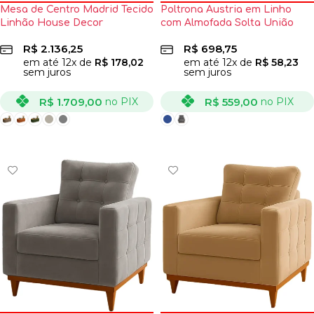
Mesa de Centro Madrid Tecido
Poltrona Austria em Linho
Linhão House Decor
com Almofada Solta União
R$
2.136,25
R$
698,75
em até
12
x de
R$
178,02
em até
12
x de
R$
58,23
sem juros
sem juros
R$
1.709,00
R$
559,00
no PIX
no PIX
VER OPÇÕES
VER OPÇÕES