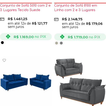
Conjunto de Sofá 5010 com 2 e
Conjunto de Sofá 8100 em
3 Lugares Tecido Suede
Linho com 2 e 3 Lugares
Boareto
R$
1.461,25
R$
2.148,75
em até
12
x de
R$
121,77
em até
12
x de
R$
179,06
sem juros
sem juros
R$
1.169,00
no PIX
R$
1.719,00
no PIX
VER OPÇÕES
VER OPÇÕES