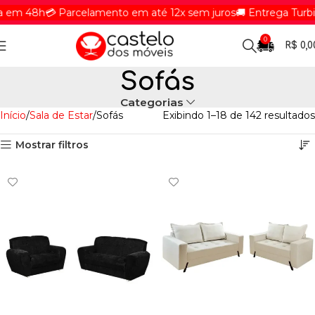
m 48h
💳 Parcelamento em até 12x sem juros
🚚 Entrega Turbinad
0
R$
0,0
Sofás
Categorias
Início
Sala de Estar
Sofás
Exibindo 1–18 de 142 resultados
Mostrar filtros