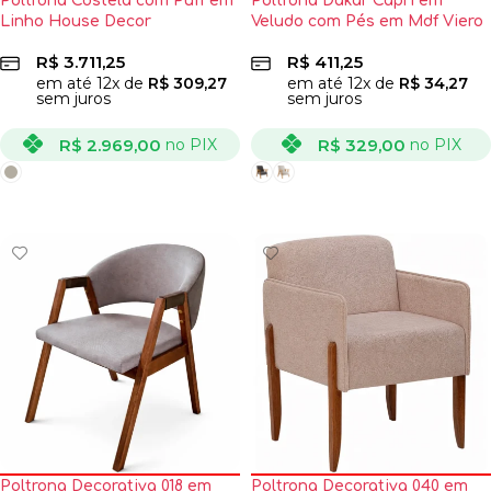
Poltrona Costela com Puff em
Poltrona Dakar Capri em
Linho House Decor
Veludo com Pés em Mdf Viero
R$
3.711,25
R$
411,25
em até
12
x de
R$
309,27
em até
12
x de
R$
34,27
sem juros
sem juros
R$
2.969,00
R$
329,00
no PIX
no PIX
VER OPÇÕES
VER OPÇÕES
Poltrona Decorativa 018 em
Poltrona Decorativa 040 em