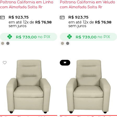
Poltrona California em Linho
Poltrona California em Veludo
com Almofada Solta Rr
com Almofada Solta Rr
Estofados
Estofados
R$
923,75
R$
923,75
em até
12
x de
R$
76,98
em até
12
x de
R$
76,98
sem juros
sem juros
R$
739,00
R$
739,00
no PIX
no PIX
VER OPÇÕES
VER OPÇÕES
👑