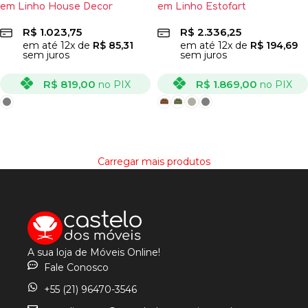
em Linho House Decor
em Linho Estofart
R$
1.023,75
R$
2.336,25
em até
12
x de
R$
85,31
em até
12
x de
R$
194,69
sem juros
sem juros
R$
819,00
R$
1.869,00
no PIX
no PIX
VER OPÇÕES
VER OPÇÕES
Carregar mais produtos
A sua loja de Móveis Online!
Fale Conosco
+55 (21) 96470-3546