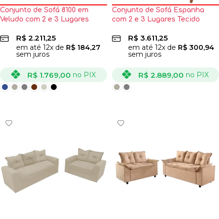
Conjunto de Sofá 8100 em
Conjunto de Sofá Espanha
Veludo com 2 e 3 Lugares
com 2 e 3 Lugares Tecido
Boareto
Veludo Jc Estofados
R$
2.211,25
R$
3.611,25
em até
12
x de
R$
184,27
em até
12
x de
R$
300,94
sem juros
sem juros
R$
1.769,00
R$
2.889,00
no PIX
no PIX
VER OPÇÕES
VER OPÇÕES