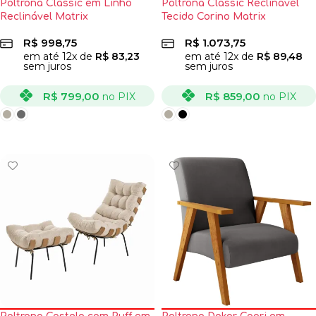
Poltrona Classic em Linho
Poltrona Classic Reclinável
Reclinável Matrix
Tecido Corino Matrix
R$
998,75
R$
1.073,75
em até
12
x de
R$
83,23
em até
12
x de
R$
89,48
sem juros
sem juros
R$
799,00
R$
859,00
no PIX
no PIX
VER OPÇÕES
VER OPÇÕES