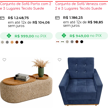
Conjunto de Sofá Porto com 2
Conjunto de Sofá Veneza com
e 3 Lugares Tecido Suede
2 e 3 Lugares Tecido Suede
Felipe Estofados
R$
1.186,25
R$
1.248,75
em até
12
x de
R$
98,85
em até
12
x de
R$
104,06
sem juros
sem juros
R$
949,00
no PIX
R$
999,00
no PIX
VER OPÇÕES
VER OPÇÕES