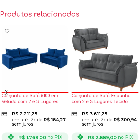
Produtos relacionados
Conjunto de Sofá 8100 em
Conjunto de Sofá Espanha
Veludo com 2 e 3 Lugares
com 2 e 3 Lugares Tecido
Boareto
Veludo Jc Estofados
R$
2.211,25
R$
3.611,25
em até
12
x de
R$
184,27
em até
12
x de
R$
300,94
sem juros
sem juros
R$
1.769,00
R$
2.889,00
no PIX
no PIX