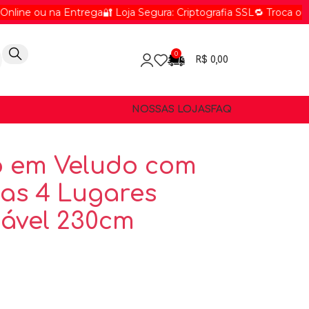
 na Entrega
🔐 Loja Segura: Criptografia SSL
🔁 Troca ou Devoluçã
0
R$
0,00
NOSSAS LOJAS
FAQ
o em Veludo com
as 4 Lugares
inável 230cm