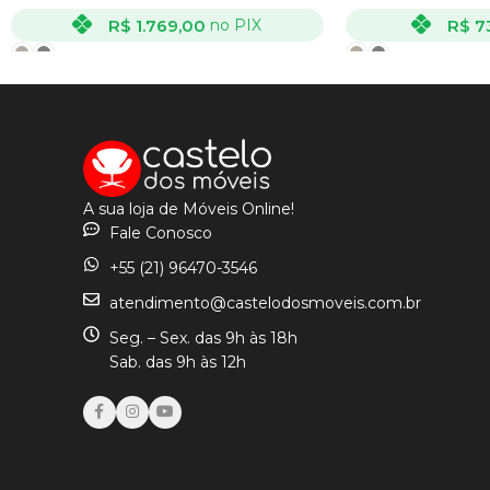
R$
1.769,00
R$
7
no PIX
VER OPÇÕES
VER OPÇÕES
A sua loja de Móveis Online!
Fale Conosco
+55 (21) 96470-3546
atendimento@castelodosmoveis.com.br
Seg. – Sex. das 9h às 18h
Sab. das 9h às 12h