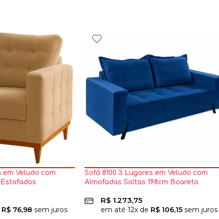
ia em Veludo com
Sofá 8100 3 Lugares em Veludo com
 Estofados
Almofadas Soltas 198cm Boareto
R$
1.273,75
e
R$
76,98
sem juros
em até
12
x de
R$
106,15
sem juros