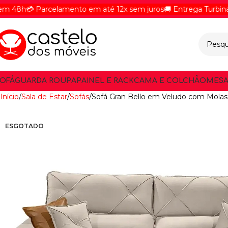
 Parcelamento em até 12x sem juros
🚚 Entrega Turbinada - Rec
OFÁ
GUARDA ROUPA
PAINEL E RACK
CAMA E COLCHÃO
MESA
Início
Sala de Estar
Sofás
Sofá Gran Bello em Veludo com Molas 
ESGOTADO