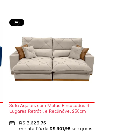
👑
Sofá Aquiles com Molas Ensacadas 4
Sofá Arsenal 3
Lugares Retrátil e Reclinável 250cm
Retrátil e Recl
Tecido Veludo Zarat
R$
1.911,25
R$
3.623,75
em até
12
x
em até
12
x de
R$
301,98
sem juros