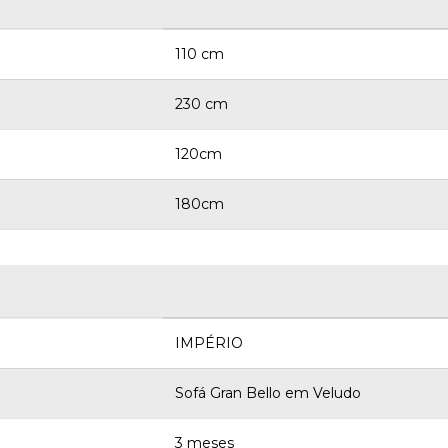
110 cm
230 cm
120cm
180cm
IMPÉRIO
Sofá Gran Bello em Veludo
3 meses