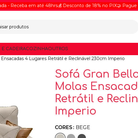
eba em até 48hrs
💰 Desconto de 18% no PIX
🤝 Pague Online ou
 E CADEIRA
COZINHA
OUTROS
Ensacadas 4 Lugares Retrátil e Reclinável 230cm Imperio
Sofá Gran Bell
Molas Ensacad
Retrátil e Recl
Imperio
CORES
BEGE