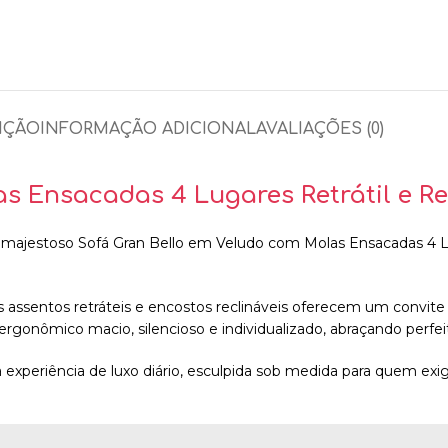
IÇÃO
INFORMAÇÃO ADICIONAL
AVALIAÇÕES (0)
s Ensacadas 4 Lugares Retrátil e Re
 majestoso Sofá Gran Bello em Veludo com Molas Ensacadas 4 Lu
s assentos retráteis e encostos reclináveis oferecem um convite 
gonômico macio, silencioso e individualizado, abraçando perfe
 experiência de luxo diário, esculpida sob medida para quem ex