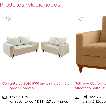
Produtos relacionados
Conjunto de Sofá 8100 em Linho com 2 e
Poltrona Californ
3 Lugares Boareto
Almofada Solta Rr
R$
2.211,25
R$
923,75
em até
12
x de
R$
184,27
sem juros
em até
12
x d