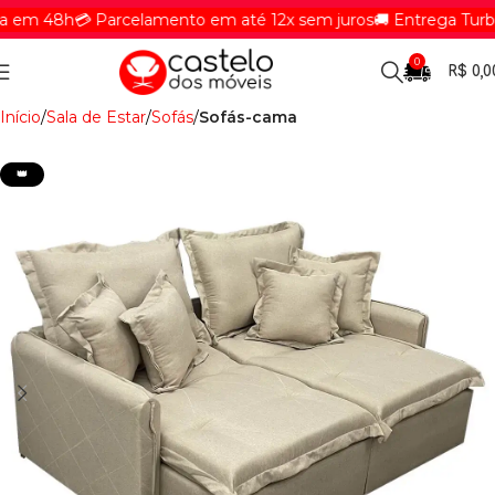
em 48h
💳 Parcelamento em até 12x sem juros
🚚 Entrega Turbin
0
R$
0,0
Início
Sala de Estar
Sofás
Sofás-cama
👑