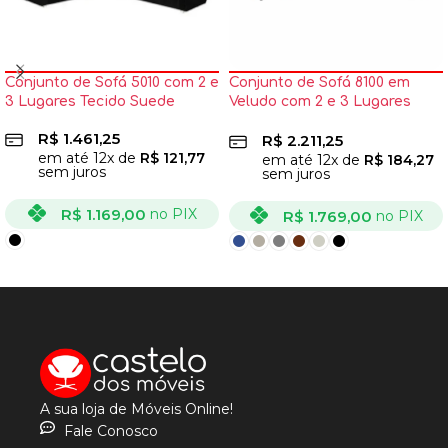
Conjunto de Sofá 5010 com 2 e
Conjunto de Sofá 8100 em
3 Lugares Tecido Suede
Veludo com 2 e 3 Lugares
Boareto
R$
1.461,25
R$
2.211,25
em até
12
x de
R$
121,77
em até
12
x de
R$
184,27
sem juros
sem juros
R$
1.169,00
no PIX
R$
1.769,00
no PIX
VER OPÇÕES
VER OPÇÕES
A sua loja de Móveis Online!
Fale Conosco