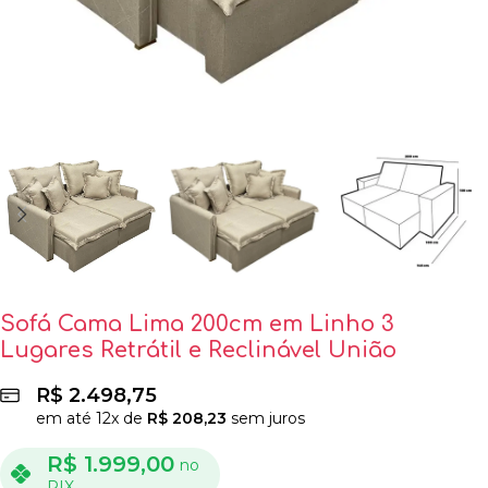
Sofá Cama Lima 200cm em Linho 3
Lugares Retrátil e Reclinável União
R$
2.498,75
em até
12
x de
R$
208,23
sem juros
R$
1.999,00
no
PIX