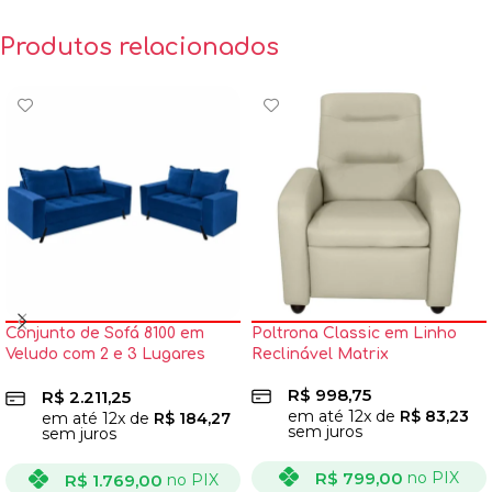
Produtos relacionados
Conjunto de Sofá 8100 em
Poltrona Classic em Linho
Veludo com 2 e 3 Lugares
Reclinável Matrix
Boareto
R$
998,75
R$
2.211,25
em até
12
x de
R$
83,23
em até
12
x de
R$
184,27
sem juros
sem juros
R$
799,00
no PIX
R$
1.769,00
no PIX