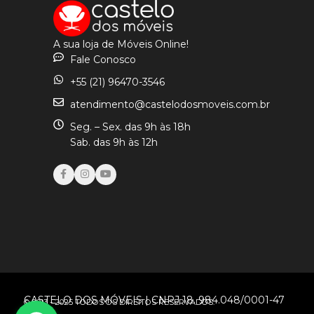
A sua loja de Móveis Online!
Fale Conosco
+55 (21) 96470-3546
atendimento@castelodosmoveis.com.br
Seg. – Sex. das 9h às 18h
Sab. das 9h às 12h
CASTELO DOS MÓVEIS | CNPJ 18. 984.048/0001-47
© 2013 - 2025 TODOS OS DIREITOS RESERVADOS.