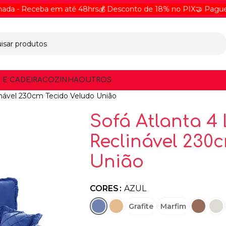
 Receba em até 48hrs
💰 Desconto de 18% no PIX
🤝 Pague Onlin
 E CADEIRA
COZINHA
OUTROS
linável 230cm Tecido Veludo União
Sofá Atlanta 4 
Reclinável 230
União
CORES
AZUL
Grafite
Marfim