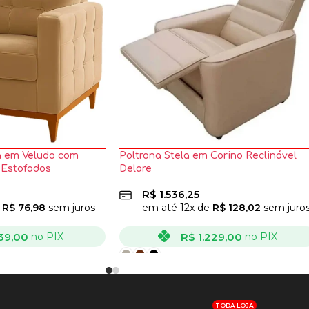
ia em Veludo com
Poltrona Stela em Corino Reclinável
 Estofados
Delare
R$
1.536,25
e
R$
76,98
sem juros
em até
12
x de
R$
128,02
sem juro
39,00
R$
1.229,00
no PIX
no PIX
VER OPÇÕES
TODA LOJA