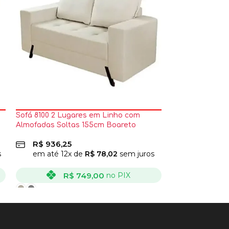
Sofá 8100 2 Lugares em Linho com
Sofá 8100 3 Lu
Almofadas Soltas 155cm Boareto
Almofadas Solt
R$
936,25
R$
1.273,7
s
em até
12
x de
R$
78,02
sem juros
em até
12
x
R$
749,00
R$
no PIX
VER OPÇÕES
VER OPÇÕES