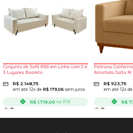
Conjunto de Sofá 8100 em Linho com 2 e
Poltrona Californ
3 Lugares Boareto
Almofada Solta Rr
R$
2.148,75
R$
923,75
em até
12
x de
R$
179,06
sem juros
em até
12
x d
R$
1.719,00
R$
7
no PIX
VER OPÇÕES
VER OPÇÕES