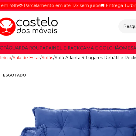
h
💳 Parcelamento em até 12x sem juros
🚚 Entrega Turbinada -
OFÁ
GUARDA ROUPA
PAINEL E RACK
CAMA E COLCHÃO
MESA
Início
Sala de Estar
Sofás
Sofá Atlanta 4 Lugares Retrátil e Rec
ESGOTADO