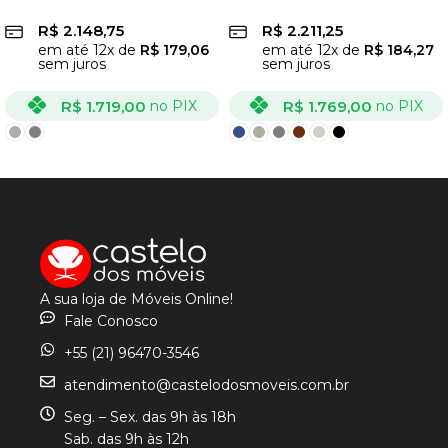
Boareto
Boareto
R$
2.148,75
R$
2.211,25
em até
12
x de
R$
179,06
em até
12
x de
R$
184,27
sem juros
sem juros
R$
1.719,00
R$
1.769,00
no PIX
no PIX
VER OPÇÕES
VER OPÇÕES
A sua loja de Móveis Online!
Fale Conosco
+55 (21) 96470-3546
atendimento@castelodosmoveis.com.br
Seg. – Sex. das 9h às 18h
Sab. das 9h às 12h