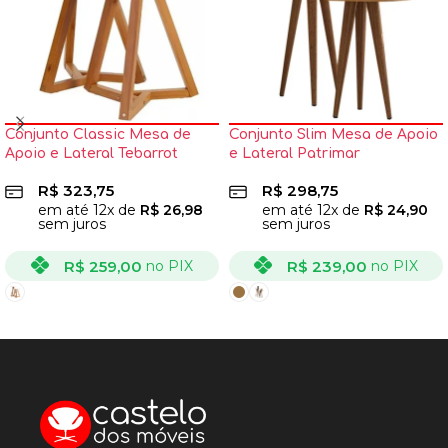
Conjunto Classic Mesa de
Conjunto Slim Mesa de Apoio
Apoio e Lateral Tebarrot
e Lateral Patrimar
R$
323,75
R$
298,75
em até
12
x de
R$
26,98
em até
12
x de
R$
24,90
sem juros
sem juros
R$
259,00
R$
239,00
no PIX
no PIX
VER OPÇÕES
VER OPÇÕES