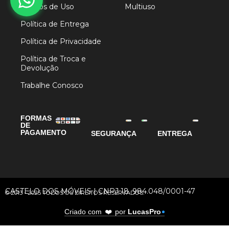
Termos de Uso
Multiuso
Política de Entrega
Política de Privacidade
Política de Troca e
Devolução
Trabalhe Conosco
FORMAS
DE
PAGAMENTO
SEGURANÇA
ENTREGA
CASTELO DOS MÓVEIS | CNPJ 18. 984.048/0001-47
© 2013 - 2025 TODOS OS DIREITOS RESERVADOS.
❤️
Criado com
por
LucasPro