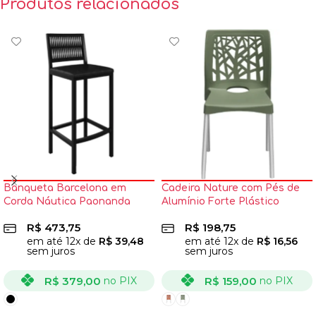
Produtos relacionados
Banqueta Barcelona em
Cadeira Nature com Pés de
Corda Náutica Paonanda
Alumínio Forte Plástico
R$
473,75
R$
198,75
em até
12
x de
R$
39,48
em até
12
x de
R$
16,56
sem juros
sem juros
R$
379,00
R$
159,00
no PIX
no PIX