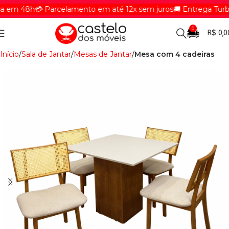
em 48h
💳 Parcelamento em até 12x sem juros
🚚 Entrega Turbin
0
R$
0,0
Início
Sala de Jantar
Mesas de Jantar
Mesa com 4 cadeiras