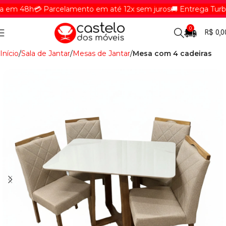
em 48h
💳 Parcelamento em até 12x sem juros
🚚 Entrega Turbina
0
R$
0,0
Início
Sala de Jantar
Mesas de Jantar
Mesa com 4 cadeiras