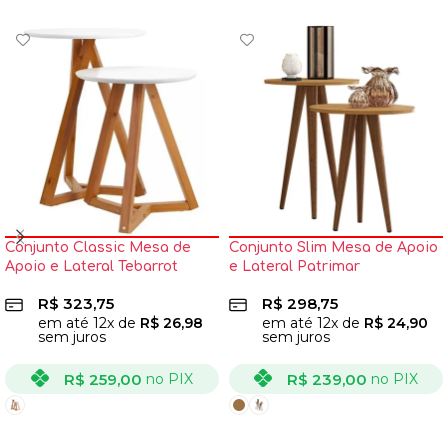
Conjunto Classic Mesa de
Conjunto Slim Mesa de Apoio
Apoio e Lateral Tebarrot
e Lateral Patrimar
R$
323,75
R$
298,75
em até
12
x de
R$
26,98
em até
12
x de
R$
24,90
sem juros
sem juros
R$
259,00
R$
239,00
no PIX
no PIX
VER OPÇÕES
VER OPÇÕES