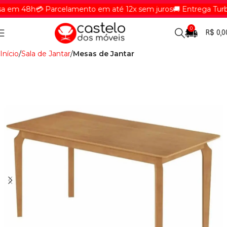
em 48h
💳 Parcelamento em até 12x sem juros
🚚 Entrega Turbin
0
R$
0,0
Início
Sala de Jantar
Mesas de Jantar