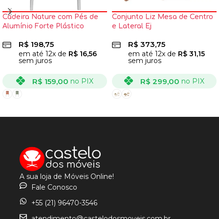
Cadeira Nature com Pés de
Conjunto Liz Mesa de Centro
Alumínio Forte Plástico
e Lateral Ej
R$
198,75
R$
373,75
em até
12
x de
R$
16,56
em até
12
x de
R$
31,15
sem juros
sem juros
R$
159,00
R$
299,00
no PIX
no PIX
VER OPÇÕES
VER OPÇÕES
A sua loja de Móveis Online!
Fale Conosco
+55 (21) 96470-3546
atendimento@castelodosmoveis.com.br