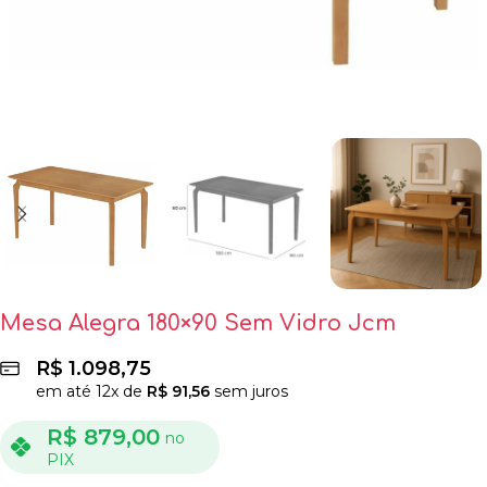
Mesa Alegra 180×90 Sem Vidro Jcm
R$
1.098,75
em até
12
x de
R$
91,56
sem juros
R$
879,00
no
PIX