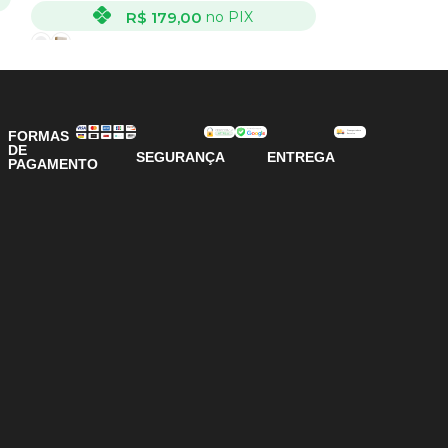
R$
179,00
R
no PIX
VER OPÇÕES
VER OPÇÕES
FORMAS
DE
SEGURANÇA
ENTREGA
PAGAMENTO