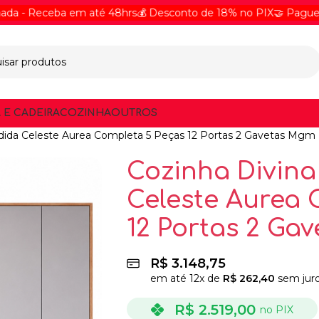
eceba em até 48hrs
💰 Desconto de 18% no PIX
🤝 Pague Online 
 E CADEIRA
COZINHA
OUTROS
ndida Celeste Aurea Completa 5 Peças 12 Portas 2 Gavetas Mgm
Cozinha Divina
Celeste Aurea 
12 Portas 2 Ga
R$
3.148,75
em até
12
x de
R$
262,40
sem jur
R$
2.519,00
no PIX