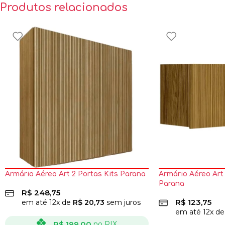
Produtos relacionados
Armário Aéreo Art 2 Portas Kits Parana
Armário Aéreo Art 
Parana
R$
248,75
R$
123,75
em até
12
x de
R$
20,73
sem juros
em até
12
x d
R$
199,00
no PIX