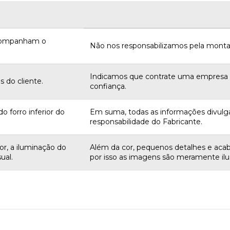
acompanham o
Não nos responsabilizamos pela monta
Indicamos que contrate uma empres
 do cliente.
confiança.
o forro inferior do
Em suma, todas as informações divulg
responsabilidade do Fabricante.
r, a iluminação do
Além da cor, pequenos detalhes e aca
ual.
por isso as imagens são meramente ilus