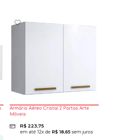
k
Armário Aéreo Cristal 2 Portas Arte
Armário Aéreo 
Móveis
Itatiaia
R$
223,75
R$
248,75
em até
12
x de
R$
18,65
sem juros
em até
12
x