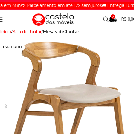
 em 48h
💳 Parcelamento em até 12x sem juros
🚚 Entrega Turbin
0
R$
0,0
Início
Sala de Jantar
Mesas de Jantar
ESGOTADO