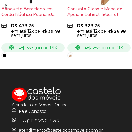
Banqueta Barcelona em
Conjunto Classic Mesa de
Corda Náutica Paonanda
Apoio e Lateral Tebarrot
R$
473,75
R$
323,75
em até
12
x de
R$
39,48
em até
12
x de
R$
26,98
sem juros
sem juros
R$
379,00
R$
259,00
no PIX
no PIX
VER OPÇÕES
VER OPÇÕES
A sua loja de Móveis Online!
Fale Conosco
+55 (21) 96470-3546
atendimento@castelodosmoveis.com.br