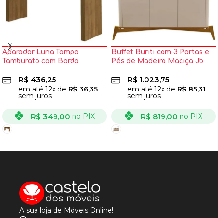
Aparador Luna Tampo
Buffet Buriti com 3 Portas e
Tamburato com Borda
Pés de Madeira Maciça Jb
Invertida Artely
Bechara
R$
436,25
R$
1.023,75
em até
12
x de
R$
36,35
em até
12
x de
R$
85,31
sem juros
sem juros
R$
349,00
R$
819,00
no PIX
no PIX
VER OPÇÕES
VER OPÇÕES
A sua loja de Móveis Online!