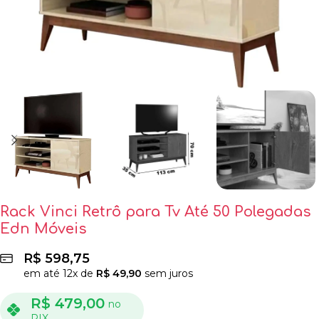
Rack Vinci Retrô para Tv Até 50 Polegadas
Edn Móveis
R$
598,75
em até
12
x de
R$
49,90
sem juros
R$
479,00
no
PIX