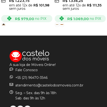
R$
1.223,75
R$
1.336,25
em até
12
x de
R$
101,98
em até
12
x de
R$
111,35
sem juros
sem juros
R$
979,00
R$
1.069,00
no PIX
no PIX
VER OPÇÕES
VER OPÇÕES
A sua loja de Móveis Online!
Fale Conosco
+55 (21) 96470-3546
atendimento@castelodosmoveis.com.br
Seg. – Sex. das 9h às 18h
Sab. das 9h às 12h