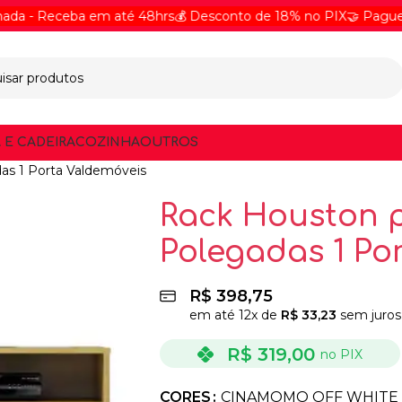
Receba em até 48hrs
💰 Desconto de 18% no PIX
🤝 Pague Online
 E CADEIRA
COZINHA
OUTROS
as 1 Porta Valdemóveis
Rack Houston p
Polegadas 1 Po
R$
398,75
em até
12
x de
R$
33,23
sem juros
R$
319,00
no PIX
CORES
CINAMOMO OFF WHITE