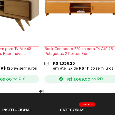
m para Tv Até 65
Rack Comodoro 220cm para Tv Até 75
s Fabrimóveis
Polegadas 2 Portas Edn
R$
1.336,25
e
R$
125,94
sem juros
em até
12
x de
R$
111,35
sem juros
209,00
R$
1.069,00
no PIX
no PIX
VER OPÇÕES
TODA LOJA
INSTITUCIONAL
CATEGORIAS