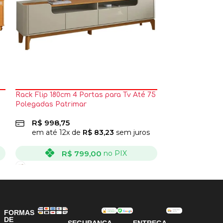
Rack Flip 180cm 4 Portas para Tv Até 75
Rack Holanda 2
Polegadas Patrimar
Polegadas Ripa
R$
998,75
R$
1.048,7
em até
12
x de
R$
83,23
sem juros
em até
12
x
R$
799,00
R
no PIX
VER OPÇÕES
VER OPÇÕES
FORMAS
DE
SEGURANÇA
ENTREGA