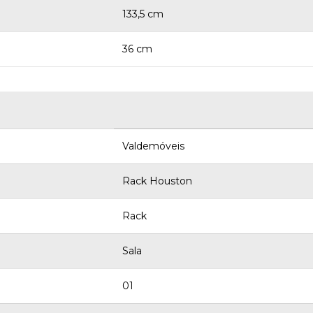
133,5 cm
36 cm
Valdemóveis
Rack Houston
Rack
Sala
01