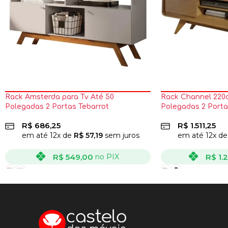
Rack Amsterda para Tv Até 50
Rack Channel 220c
Polegadas 2 Portas Tebarrot
Polegadas 2 Porta
R$
686,25
R$
1.511,25
em até
12
x de
R$
57,19
sem juros
em até
12
x d
R$
549,00
R$
1.
no PIX
VER OPÇÕES
VER OPÇÕES