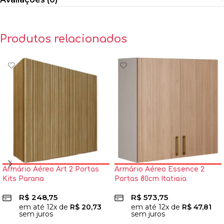
Produtos relacionados
Armário Aéreo Art 2 Portas
Armário Aéreo Essence 2
Kits Parana
Portas 80cm Itatiaia
R$
248,75
R$
573,75
em até
12
x de
R$
20,73
em até
12
x de
R$
47,81
sem juros
sem juros