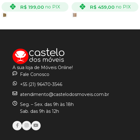
R$
199,00
R$
459,00
no PIX
no PIX
VER OPÇÕES
VER OPÇÕES
A sua loja de Móveis Online!
Fale Conosco
+55 (21) 96470-3546
atendimento@castelodosmoveis.com.br
Seg. – Sex. das 9h às 18h
Sab. das 9h às 12h