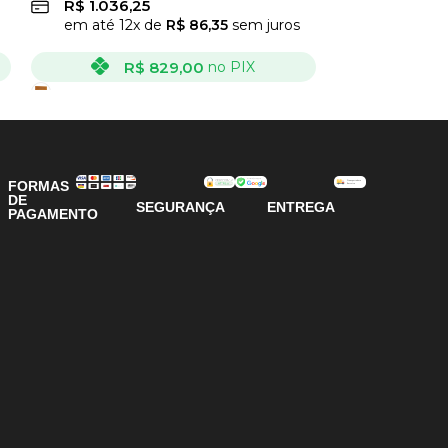
R$
1.036,25
R$
661,25
em até
12
x de
R$
86,35
sem juros
em até
12
x
R$
829,00
R
no PIX
VER OPÇÕES
VER OPÇÕES
FORMAS
DE
SEGURANÇA
ENTREGA
PAGAMENTO