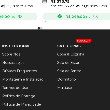
R$
373,75
e
R$
55,10
sem juros
em até
12
x de
R$
31,15
sem juros
29,00
R$
299,00
no PIX
no PIX
VER OPÇÕES
TODA LOJA
INSTITUCIONAL
CATEGORIAS
Sobre Nós
Copa & Cozinha
Nossas Lojas
Sala de Estar
Dúvidas Frequentes
Sala de Jantar
Montagem e Instalação
Dormitório
Termos de Uso
Multiuso
Política de Entrega
Política de Privacidade