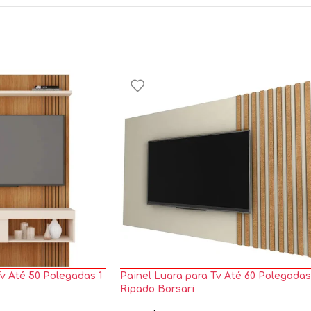
v Até 50 Polegadas 1
Painel Luara para Tv Até 60 Polegadas
Ripado Borsari