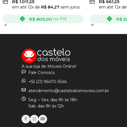
R$
1.011,25
R$
661,25
em até
12
x de
R$
84,27
sem juros
em até
12
x d
R$
809,00
R$
5
no PIX
VER OPÇÕES
VER OPÇÕES
A sua loja de Móveis Online!
Fale Conosco
+55 (21) 96470-3546
atendimento@castelodosmoveis.com.br
Seg. – Sex. das 9h às 18h
Sab. das 9h às 12h