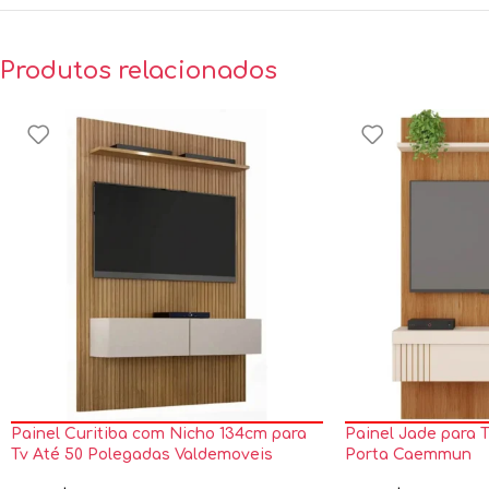
Produtos relacionados
Painel Curitiba com Nicho 134cm para
Painel Jade para T
Tv Até 50 Polegadas Valdemoveis
Porta Caemmun