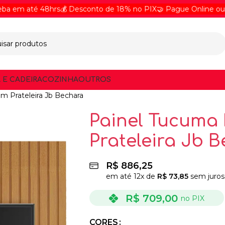
até 48hrs
💰 Desconto de 18% no PIX
🤝 Pague Online ou na Entr
 E CADEIRA
COZINHA
OUTROS
m Prateleira Jb Bechara
Painel Tucuma 
Prateleira Jb 
R$
886,25
em até
12
x de
R$
73,85
sem juros
R$
709,00
no PIX
CORES