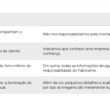
acompanham o
Não nos responsabilizamos pela monta
Indicamos que contrate uma empres
 do cliente.
confiança.
o forro inferior do
Em suma, todas as informações divulg
responsabilidade do Fabricante.
r, a iluminação do
Além da cor, pequenos detalhes e aca
ual.
por isso as imagens são meramente ilus