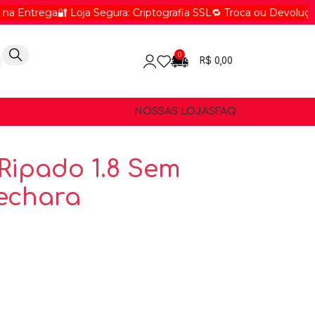
ega
🔐 Loja Segura: Criptografia SSL
🔁 Troca ou Devolução em até
0
R$
0,00
NOSSAS LOJAS
FAQ
Ripado 1.8 Sem
Bechara