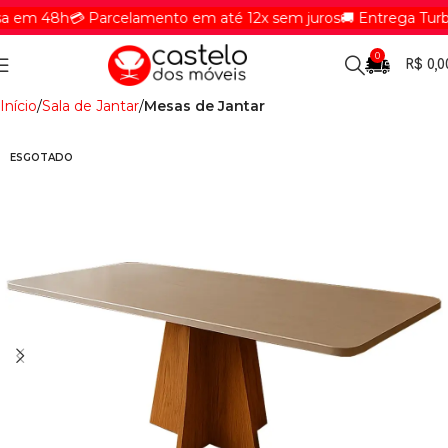
em 48h
💳 Parcelamento em até 12x sem juros
🚚 Entrega Turbin
0
R$
0,0
Início
Sala de Jantar
Mesas de Jantar
ESGOTADO