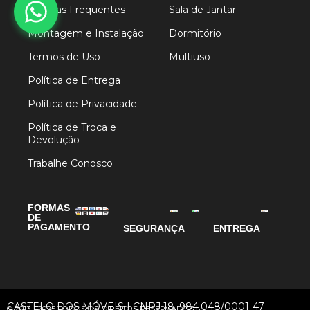
Dúvidas Frequentes
Sala de Jantar
Montagem e Instalação
Dormitório
Termos de Uso
Multiuso
Política de Entrega
Política de Privacidade
Política de Troca e
Devolução
Trabalhe Conosco
FORMAS
DE
PAGAMENTO
SEGURANÇA
ENTREGA
CASTELO DOS MÓVEIS | CNPJ 18. 984.048/0001-47
© 2013 - 2025 TODOS OS DIREITOS RESERVADOS.