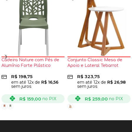
Cadeira Nature com Pés de
Conjunto Classic Mesa de
Alumínio Forte Plástico
Apoio e Lateral Tebarrot
R$
198,75
R$
323,75
em até
12
x de
R$
16,56
em até
12
x de
R$
26,98
sem juros
sem juros
R$
159,00
R$
259,00
no PIX
no PIX
VER OPÇÕES
VER OPÇÕES