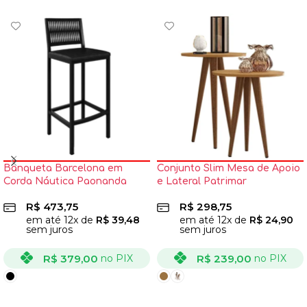
Banqueta Barcelona em
Conjunto Slim Mesa de Apoio
Corda Náutica Paonanda
e Lateral Patrimar
R$
473,75
R$
298,75
em até
12
x de
R$
39,48
em até
12
x de
R$
24,90
sem juros
sem juros
R$
379,00
R$
239,00
no PIX
no PIX
VER OPÇÕES
VER OPÇÕES