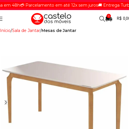
 em 48h
💳 Parcelamento em até 12x sem juros
🚚 Entrega Turbin
0
R$
0,0
Início
Sala de Jantar
Mesas de Jantar