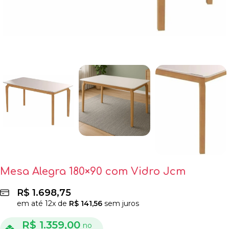
Mesa Alegra 180×90 com Vidro Jcm
R$
1.698,75
em até
12
x de
R$
141,56
sem juros
R$
1.359,00
no