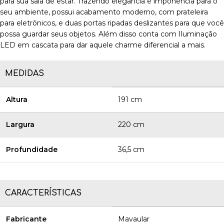
para sua sala de estar. Trazendo elegância e imponência para o
seu ambiente, possui acabamento moderno, com prateleira
para eletrônicos, e duas portas ripadas deslizantes para que você
possa guardar seus objetos. Além disso conta com Iluminação
LED em cascata para dar aquele charme diferencial a mais.
MEDIDAS
Altura
191 cm
Largura
220 cm
Profundidade
36,5 cm
CARACTERÍSTICAS
Fabricante
Mavaular