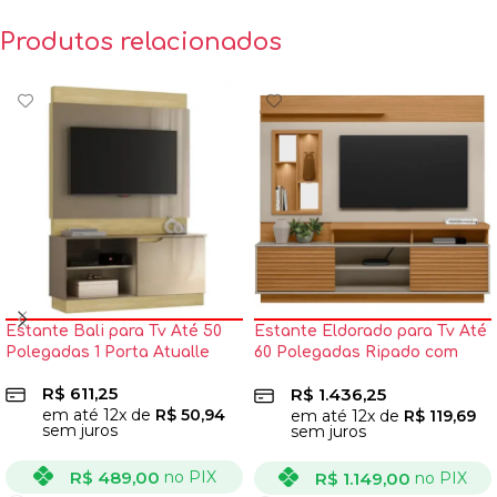
Produtos relacionados
Estante Bali para Tv Até 50
Estante Eldorado para Tv Até
Polegadas 1 Porta Atualle
60 Polegadas Ripado com
Led 2 Portas Linea
R$
611,25
R$
1.436,25
em até
12
x de
R$
50,94
em até
12
x de
R$
119,69
sem juros
sem juros
R$
489,00
no PIX
R$
1.149,00
no PIX