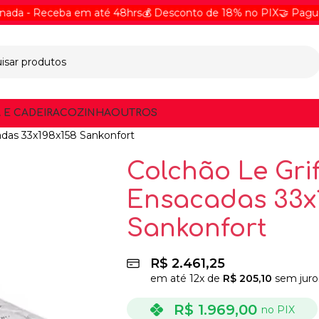
 Receba em até 48hrs
💰 Desconto de 18% no PIX
🤝 Pague Onlin
 E CADEIRA
COZINHA
OUTROS
adas 33x198x158 Sankonfort
Colchão Le Gri
Ensacadas 33x
Sankonfort
R$
2.461,25
em até
12
x de
R$
205,10
sem juro
R$
1.969,00
no PIX