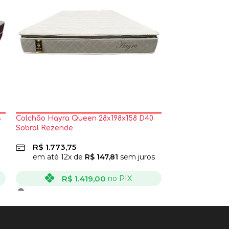
s
Colchão Hayra Queen 28x198x158 D40
Colchão Monte
Sobral Rezende
Molas Ensacada
Colchominas
R$
1.773,75
R$
1.898,7
em até
12
x de
R$
147,81
sem juros
em até
12
x
R$
1.419,00
no PIX
R
VER OPÇÕES
VER OPÇÕES