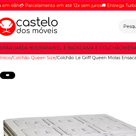
8h
💳 Parcelamento em até 12x sem juros
🚚 Entrega Turbinada -
OFÁ
GUARDA ROUPA
PAINEL E RACK
CAMA E COLCHÃO
MESA
Início
Colchão Queen Size
Colchão Le Griff Queen Molas Ensac
👑