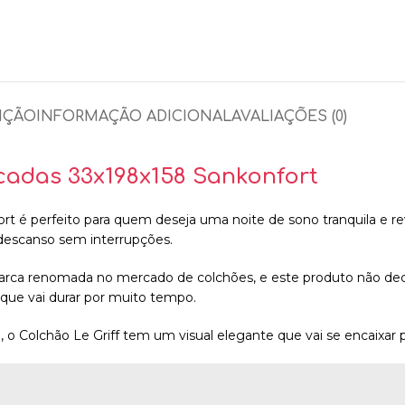
IÇÃO
INFORMAÇÃO ADICIONAL
AVALIAÇÕES (0)
cadas 33x198x158 Sankonfort
ort
é perfeito para quem deseja uma noite de sono tranquila e r
 descanso sem interrupções.
arca renomada no mercado de colchões, e este produto não dece
que vai durar por muito tempo.
o Colchão Le Griff tem um visual elegante que vai se encaixar p