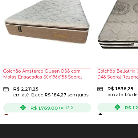
Colchão Amsterda Queen D33 com
Colchão Bellatrix
Molas Ensacadas 30x198x158 Sobral
D45 Sobral Rezen
Rezende
R$
1.536,25
R$
2.211,25
em até
12
x d
em até
12
x de
R$
184,27
sem juros
R$
1.
R$
1.769,00
no PIX
VER OPÇÕES
VER OPÇÕES