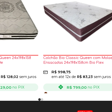
 Queen 24x198x158
Colchão Bio Classic Queen com Mola
de
Ensacadas 24x198x158cm Bio Flex
R$
998,75
e
R$
128,02
sem juros
em até
12
x de
R$
83,23
sem juros
229,00
R$
799,00
no PIX
no PIX
VER OPÇÕES