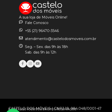
A sua loja de Móveis Online!
Fale Conosco
+55 (21) 96470-3546
atendimento@castelodosmoveis.com.br
Seg. – Sex. das 9h às 18h
Sab. das 9h às 12h
CASTELO DOS MÓVEIS | CNPJ 18. 984.048/0001-47
© 2013 - 2025 TODOS OS DIREITOS RESERVADOS.