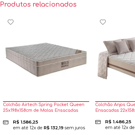
Produtos relacionados
Colchão Airtech Spring Pocket Queen
Colchão Anjos Qu
25x198x158cm de Molas Ensacadas
Ensacadas 22x158
Ortobom
R$
1.486,25
R$
1.586,25
em até
12
x d
em até
12
x de
R$
132,19
sem juros