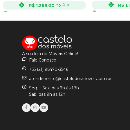
R$
1.
R$
1.269,00
no PIX
VER OPÇÕES
VER OPÇÕES
A sua loja de Móveis Online!
Fale Conosco
+55 (21) 96470-3546
atendimento@castelodosmoveis.com.br
Seg. – Sex. das 9h às 18h
Sab. das 9h às 12h