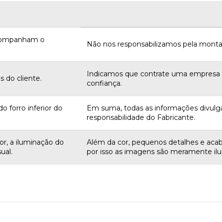
acompanham o
Não nos responsabilizamos pela monta
Indicamos que contrate uma empres
 do cliente.
confiança.
o forro inferior do
Em suma, todas as informações divulg
responsabilidade do Fabricante.
r, a iluminação do
Além da cor, pequenos detalhes e aca
ual.
por isso as imagens são meramente ilus