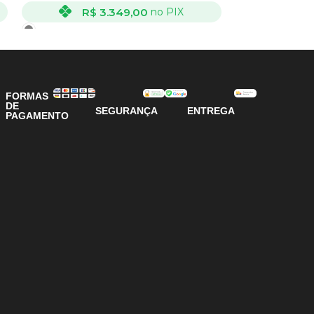
R$
3.349,00
R
no PIX
VER OPÇÕES
VER OPÇÕES
FORMAS
DE
SEGURANÇA
ENTREGA
PAGAMENTO