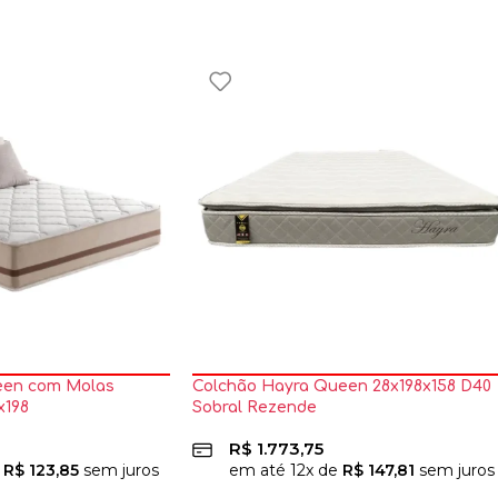
een com Molas
Colchão Hayra Queen 28x198x158 D40
x198
Sobral Rezende
R$
1.773,75
e
R$
123,85
sem juros
em até
12
x de
R$
147,81
sem juros