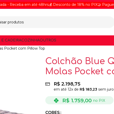
 Receba em até 48hrs
💰 Desconto de 18% no PIX
🤝 Pague Online
 E CADEIRA
COZINHA
OUTROS
as Pocket com Pillow Top
Colchão Blue 
Molas Pocket c
R$
2.198,75
em até
12
x de
R$
183,23
sem juro
R$
1.759,00
no PIX
CORES