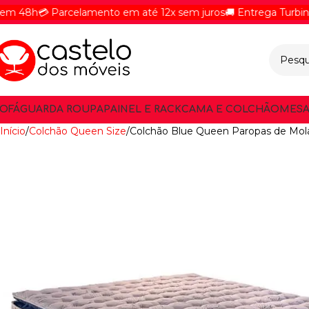
h
💳 Parcelamento em até 12x sem juros
🚚 Entrega Turbinada -
OFÁ
GUARDA ROUPA
PAINEL E RACK
CAMA E COLCHÃO
MESA
Início
Colchão Queen Size
Colchão Blue Queen Paropas de Mol