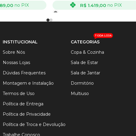
189,00
R$
1.419,00
no PIX
no PIX
VER OPÇÕES
TODA LOJA
INSTITUCIONAL
CATEGORIAS
Sobre Nós
Copa & Cozinha
Nossas Lojas
Sala de Estar
Dúvidas Frequentes
Sala de Jantar
Montagem e Instalação
Dormitório
Termos de Uso
Multiuso
Política de Entrega
Política de Privacidade
Política de Troca e Devolução
Trabalhe Conosco