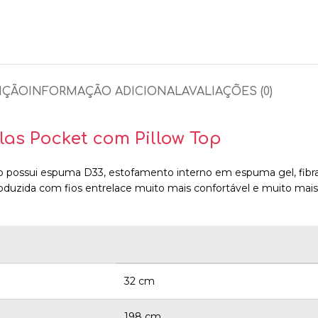
IÇÃO
INFORMAÇÃO ADICIONAL
AVALIAÇÕES (0)
as Pocket com Pillow Top
ossui espuma D33, estofamento interno em espuma gel, fibra po
uzida com fios entrelace muito mais confortável e muito mais
32 cm
198 cm