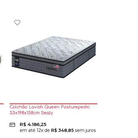
Colchão Lavish Queen Posturepedic
Colchão Lisbo
33x198x158cm Sealy
Ensacadas 24x1
R$
4.186,25
R$
1.198,7
em até
12
x de
R$
348,85
sem juros
em até
12
x