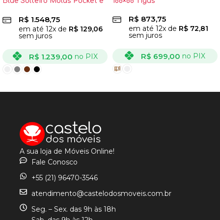
Blue Solteiro Molas Pocket e
188×88 Tigus
Pillow Top 69x188x88cm
R$
873,75
R$
1.548,75
Paropas
em até
12
x de
R$
72,81
em até
12
x de
R$
129,06
sem juros
sem juros
R$
699,00
no PIX
R$
1.239,00
no PIX
VER OPÇÕES
VER OPÇÕES
A sua loja de Móveis Online!
Fale Conosco
+55 (21) 96470-3546
atendimento@castelodosmoveis.com.br
Seg. – Sex. das 9h às 18h