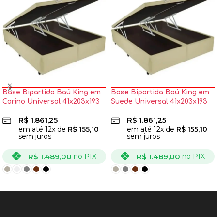
Base Bipartida Baú King em
Base Bipartida Baú King em
Corino Universal 41x203x193
Suede Universal 41x203x193
Blindado
Blindado
R$
1.861,25
R$
1.861,25
em até
12
x de
R$
155,10
em até
12
x de
R$
155,10
sem juros
sem juros
R$
1.489,00
R$
1.489,00
no PIX
no PIX
VER OPÇÕES
VER OPÇÕES