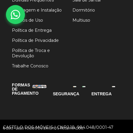
Dúvidas Frequentes
Sala de Jantar
Montagem e Instalação
Dormitório
Termos de Uso
Multiuso
Política de Entrega
Política de Privacidade
Política de Troca e
Devolução
Trabalhe Conosco
FORMAS
DE
PAGAMENTO
SEGURANÇA
ENTREGA
CASTELO DOS MÓVEIS | CNPJ 18. 984.048/0001-47
© 2013 - 2025 TODOS OS DIREITOS RESERVADOS.