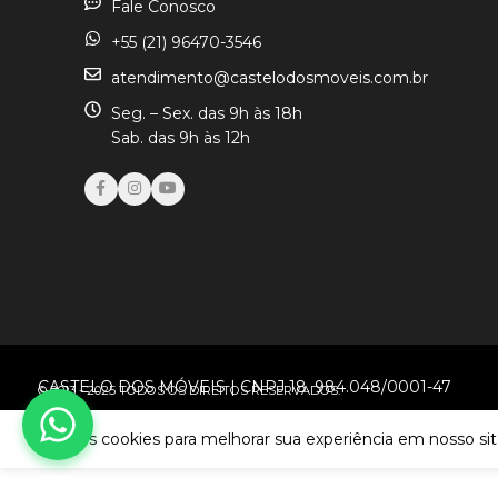
Fale Conosco
+55 (21) 96470-3546
atendimento@castelodosmoveis.com.br
Seg. – Sex. das 9h às 18h
Sab. das 9h às 12h
CASTELO DOS MÓVEIS | CNPJ 18. 984.048/0001-47
© 2013 - 2025 TODOS OS DIREITOS RESERVADOS.
Usamos cookies para melhorar sua experiência em nosso sit