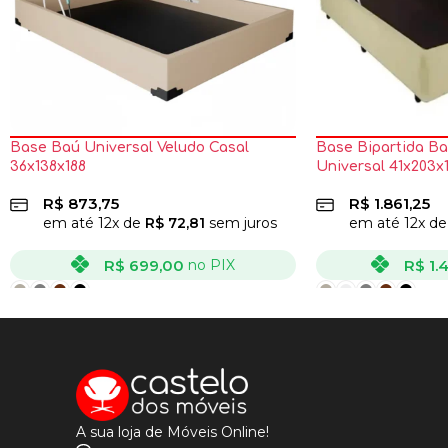
Base Baú Universal Veludo Casal
Base Bipartida Ba
36x138x188
Universal 41x203x
R$
873,75
R$
1.861,25
em até
12
x de
R$
72,81
sem juros
em até
12
x d
R$
699,00
R$
1.
no PIX
VER OPÇÕES
VER OPÇÕES
A sua loja de Móveis Online!