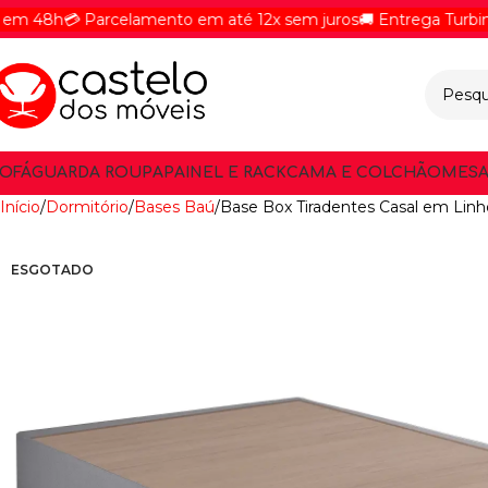
h
💳 Parcelamento em até 12x sem juros
🚚 Entrega Turbinada -
OFÁ
GUARDA ROUPA
PAINEL E RACK
CAMA E COLCHÃO
MESA
Início
Dormitório
Bases Baú
Base Box Tiradentes Casal em Lin
ESGOTADO