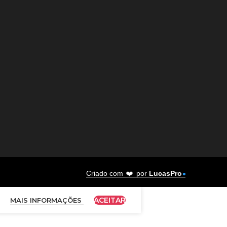
❤️
Criado com
por
LucasPro
ACEITAR
MAIS INFORMAÇÕES