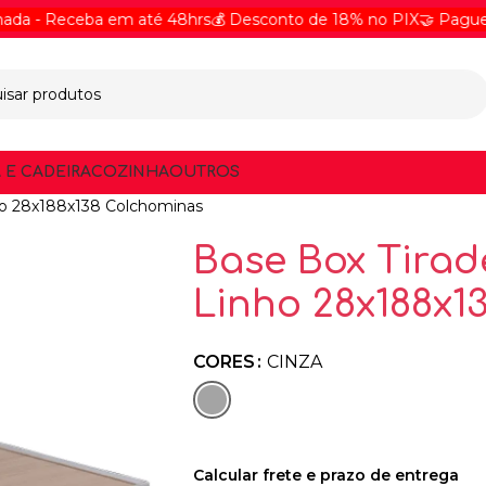
 Receba em até 48hrs
💰 Desconto de 18% no PIX
🤝 Pague Onlin
 E CADEIRA
COZINHA
OUTROS
ho 28x188x138 Colchominas
Base Box Tirad
Linho 28x188x1
CORES
CINZA
Calcular frete e prazo de entrega