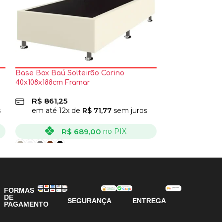
Base Box Baú Solteirão Corino
Base Cama Casa
40x108x188cm Framar
R$
373,75
R$
861,25
em até
12
x
s
em até
12
x de
R$
71,77
sem juros
R
R$
689,00
no PIX
VER OPÇÕES
VER OPÇÕES
FORMAS
DE
SEGURANÇA
ENTREGA
PAGAMENTO