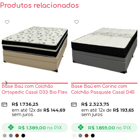
Produtos relacionados
Base Baú com Colchão
Base Baú em Corino com
Ortopedic Casal D33 Bio Flex
Colchão Pasquale Casal D45
73x188x138cm Tecido Veludo
Paropas 60x188x138cm
R$
1.736,25
R$
2.323,75
em até
12
x de
R$
144,69
em até
12
x de
R$
193,65
sem juros
sem juros
R$
1.389,00
R$
1.859,00
no PIX
no PIX