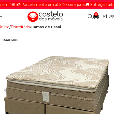
em 48h
💳 Parcelamento em até 12x sem juros
🚚 Entrega Turbina
0
R$
0,0
Início
Dormitório
Camas de Casal
ESGOTADO