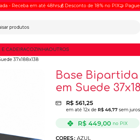
Receba em até 48hrs
💰 Desconto de 18% no PIX
🤝 Pague Online 
 E CADEIRA
COZINHA
OUTROS
 Suede 37x188x138
Base Bipartida
em Suede 37x18
R$
561,25
em até
12
x de
R$
46,77
sem juros
R$
449,00
no PIX
CORES
AZUL