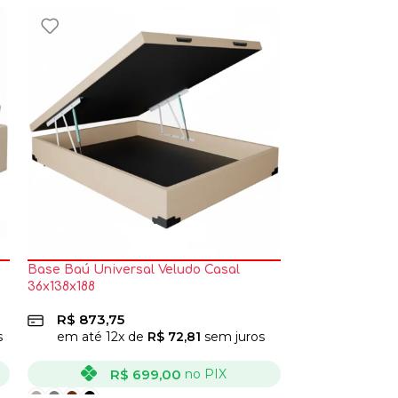
Base Baú Universal Veludo Casal
Base Bipartida
36x138x188
Universal 41x19
R$
873,75
R$
1.798,7
s
em até
12
x de
R$
72,81
sem juros
em até
12
x
R$
699,00
R$
no PIX