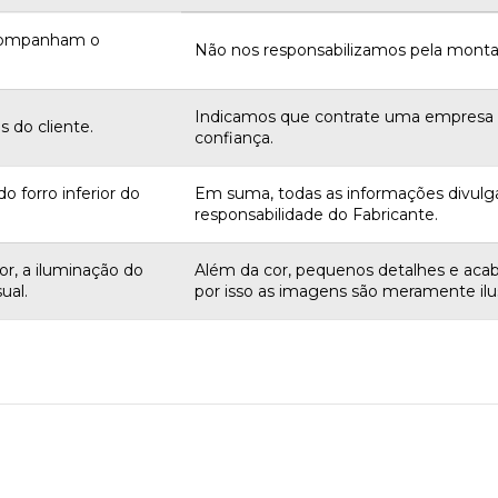
acompanham o
Não nos responsabilizamos pela monta
Indicamos que contrate uma empres
 do cliente.
confiança.
o forro inferior do
Em suma, todas as informações divulg
responsabilidade do Fabricante.
r, a iluminação do
Além da cor, pequenos detalhes e aca
ual.
por isso as imagens são meramente ilus