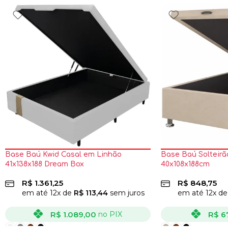
Base Baú Kwid Casal em Linhão
Base Baú Solteirã
41x138x188 Dream Box
40x108x188cm
R$
1.361,25
R$
848,75
em até
12
x de
R$
113,44
sem juros
em até
12
x d
R$
1.089,00
R$
6
no PIX