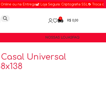
ou na Entrega
🔐 Loja Segura: Criptografia SSL
🔁 Troca ou Devolu
0
R$
0,00
NOSSAS LOJAS
FAQ
 Casal Universal
8x138