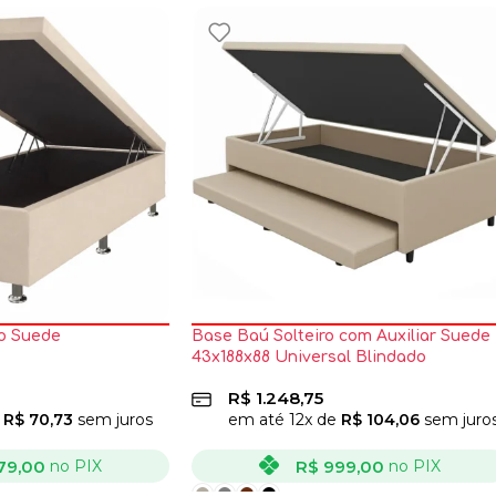
o Suede
Base Baú Solteiro com Auxiliar Suede
43x188x88 Universal Blindado
R$
1.248,75
e
R$
70,73
sem juros
em até
12
x de
R$
104,06
sem juro
79,00
R$
999,00
no PIX
no PIX