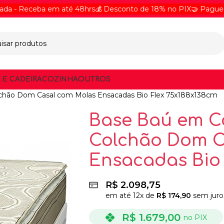
eceba em até 48hrs
💰 Desconto de 18% no PIX
🤝 Pague Online 
 E CADEIRA
COZINHA
OUTROS
chão Dom Casal com Molas Ensacadas Bio Flex 75x188x138cm
Base Baú em C
Colchão Dom C
Ensacadas Bio 
R$
2.098,75
em até
12
x de
R$
174,90
sem juro
R$
1.679,00
no PIX