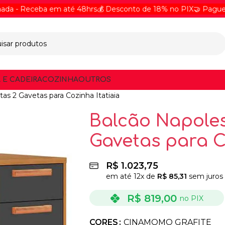
Receba em até 48hrs
💰 Desconto de 18% no PIX
🤝 Pague Online
 E CADEIRA
COZINHA
OUTROS
as 2 Gavetas para Cozinha Itatiaia
Balcão Napoles
Gavetas para C
R$
1.023,75
em até
12
x de
R$
85,31
sem juros
R$
819,00
no PIX
CORES
CINAMOMO GRAFITE