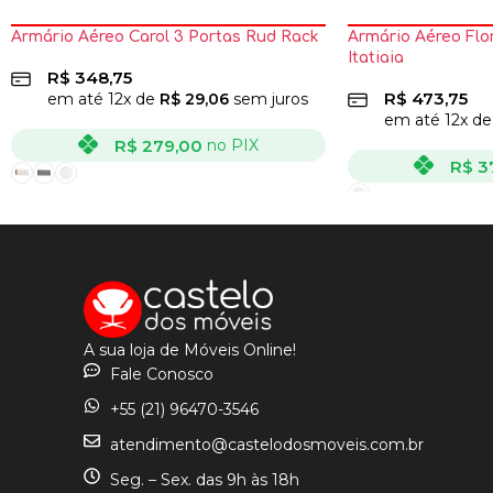
Armário Aéreo Carol 3 Portas Rud Rack
Armário Aéreo Flo
Itatiaia
R$
348,75
R$
473,75
em até
12
x de
R$
29,06
sem juros
em até
12
x d
R$
279,00
no PIX
R$
3
VER OPÇÕES
VER OPÇÕES
A sua loja de Móveis Online!
Fale Conosco
+55 (21) 96470-3546
atendimento@castelodosmoveis.com.br
Seg. – Sex. das 9h às 18h