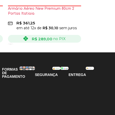
Armário Aéreo New Premium 80cm 2
Armário Aéreo 
Portas Itatiaia
Salleto
R$
361,25
R$
323,75
em até
12
x de
R$
30,10
sem juros
em até
12
x
R$
289,00
R
no PIX
VER OPÇÕES
VER OPÇÕES
FORMAS
DE
SEGURANÇA
ENTREGA
PAGAMENTO