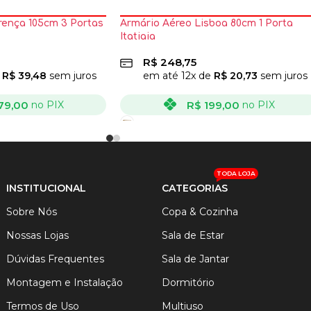
rença 105cm 3 Portas
Armário Aéreo Lisboa 80cm 1 Porta
Itatiaia
R$
248,75
e
R$
39,48
sem juros
em até
12
x de
R$
20,73
sem juros
79,00
R$
199,00
no PIX
no PIX
VER OPÇÕES
TODA LOJA
INSTITUCIONAL
CATEGORIAS
Sobre Nós
Copa & Cozinha
Nossas Lojas
Sala de Estar
Dúvidas Frequentes
Sala de Jantar
Montagem e Instalação
Dormitório
Termos de Uso
Multiuso