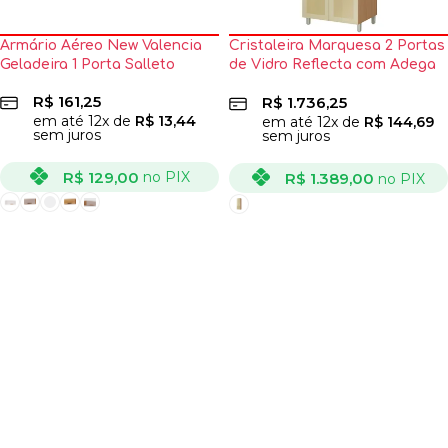
Armário Aéreo New Valencia
Cristaleira Marquesa 2 Portas
Geladeira 1 Porta Salleto
de Vidro Reflecta com Adega
Nesher
R$
161,25
R$
1.736,25
em até
12
x de
R$
13,44
em até
12
x de
R$
144,69
sem juros
sem juros
R$
129,00
no PIX
R$
1.389,00
no PIX
VER OPÇÕES
VER OPÇÕES