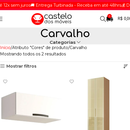
12x sem juros
🚚 Entrega Turbinada - Receba em até 48hrs
💰 D
0
R$
0,0
Carvalho
Categorias
Início
Atributo "Cores" de produto
Carvalho
Mostrando todos os 2 resultados
Mostrar filtros