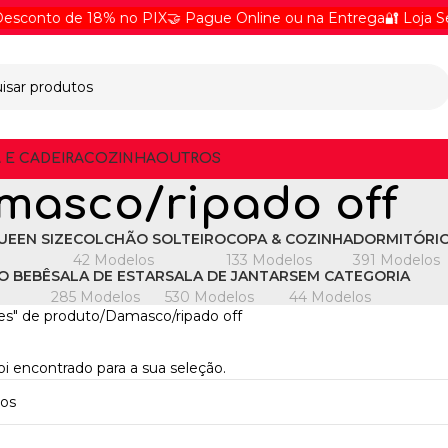
sconto de 18% no PIX
🤝 Pague Online ou na Entrega
🔐 Loja Seg
 E CADEIRA
COZINHA
OUTROS
masco/ripado off
EEN SIZE
COLCHÃO SOLTEIRO
COPA & COZINHA
DORMITÓRI
42 Modelos
133 Modelos
391 Modelos
O BEBÊ
SALA DE ESTAR
SALA DE JANTAR
SEM CATEGORIA
285 Modelos
530 Modelos
44 Modelos
es" de produto
Damasco/ripado off
 encontrado para a sua seleção.