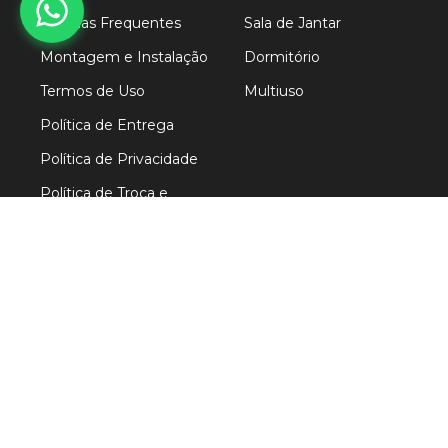
Dúvidas Frequentes
Sala de Jantar
Montagem e Instalação
Dormitório
Termos de Uso
Multiuso
Política de Entrega
Política de Privacidade
Política de Troca e
Devolução
Trabalhe Conosco
FORMAS
DE
PAGAMENTO
SEGURANÇA
ENTREGA