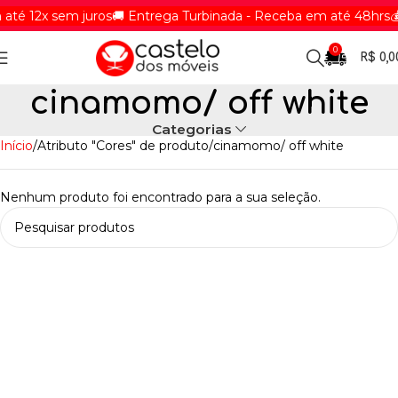
té 12x sem juros
🚚 Entrega Turbinada - Receba em até 48hrs
💰
0
R$
0,0
cinamomo/ off white
Categorias
Início
Atributo "Cores" de produto
cinamomo/ off white
Nenhum produto foi encontrado para a sua seleção.