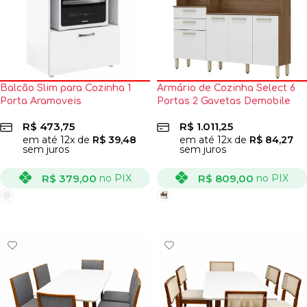
Balcão Slim para Cozinha 1
Armário de Cozinha Select 6
Porta Aramoveis
Portas 2 Gavetas Demobile
R$
473,75
R$
1.011,25
em até
12
x de
R$
39,48
em até
12
x de
R$
84,27
sem juros
sem juros
R$
379,00
R$
809,00
no PIX
no PIX
VER OPÇÕES
VER OPÇÕES