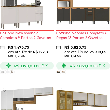
Cozinha New Valencia
Cozinha Napoles Completa 5
Completa 9 Portas 2 Gavetas
Peças 13 Portas 2 Gavetas
Salleto
Itatiaia
R$
1.473,75
R$
3.823,75
em até
12
x de
R$
122,81
em até
12
x de
R$
318,65
sem juros
sem juros
R$
1.179,00
R$
3.059,00
no PIX
no PIX
VER OPÇÕES
VER OPÇÕES