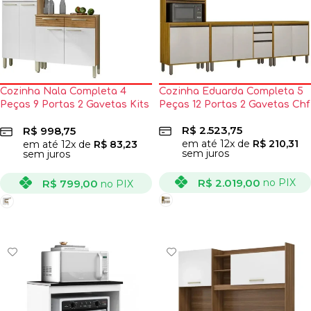
Cozinha Nala Completa 4
Cozinha Eduarda Completa 5
Peças 9 Portas 2 Gavetas Kits
Peças 12 Portas 2 Gavetas Chf
Parana
R$
2.523,75
R$
998,75
em até
12
x de
R$
210,31
em até
12
x de
R$
83,23
sem juros
sem juros
R$
2.019,00
no PIX
R$
799,00
no PIX
VER OPÇÕES
VER OPÇÕES