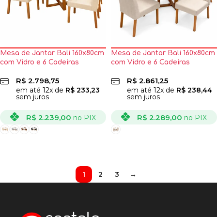
Mesa de Jantar Bali 160x80cm
Mesa de Jantar Bali 160x80cm
com Vidro e 6 Cadeiras
com Vidro e 6 Cadeiras
California em Veludo
Jasmim em Linho Estofadas
R$
2.798,75
R$
2.861,25
Estofadas Minas Plac
Minas Plac
em até
12
x de
R$
233,23
em até
12
x de
R$
238,44
sem juros
sem juros
R$
2.239,00
R$
2.289,00
no PIX
no PIX
VER OPÇÕES
VER OPÇÕES
1
2
3
→