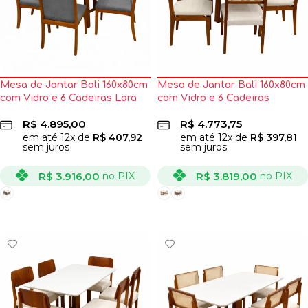
Mesa de Jantar Bali 160x80cm
Mesa de Jantar Bali 160x80cm
com Vidro e 6 Cadeiras Lara
com Vidro e 6 Cadeiras
Kappesberg em Linho Madeira
Canada em Linho Madeira
R$
4.895,00
R$
4.773,75
Minas Plac
Minas Plac
em até
12
x de
R$
407,92
em até
12
x de
R$
397,81
sem juros
sem juros
R$
3.916,00
R$
3.819,00
no PIX
no PIX
VER OPÇÕES
VER OPÇÕES