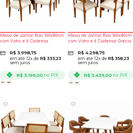
Mesa de Jantar Bali 160x80cm
Mesa de Jantar Bali 160x80cm
com Vidro e 6 Cadeiras
com Vidro e 6 Cadeiras Grecia
Barcelona em Linho Madeira
em Linho Madeira Minas Plac
R$
3.998,75
R$
4.298,75
Minas Plac
em até
12
x de
R$
333,23
em até
12
x de
R$
358,23
sem juros
sem juros
R$
3.199,00
R$
3.439,00
no PIX
no PIX
VER OPÇÕES
VER OPÇÕES