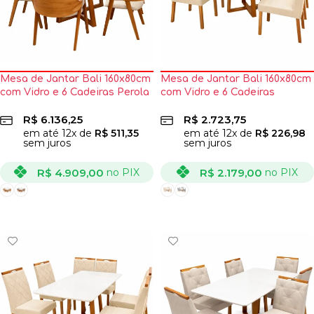
Mesa de Jantar Bali 160x80cm
Mesa de Jantar Bali 160x80cm
com Vidro e 6 Cadeiras Perola
com Vidro e 6 Cadeiras
em Linho Madeira Minas Plac
California em Linho Estofadas
R$
6.136,25
R$
2.723,75
Minas Plac
em até
12
x de
R$
511,35
em até
12
x de
R$
226,98
sem juros
sem juros
R$
4.909,00
R$
2.179,00
no PIX
no PIX
VER OPÇÕES
VER OPÇÕES