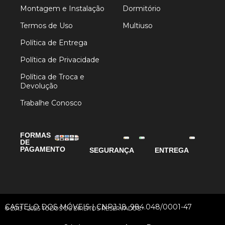
Montagem e Instalação
Dormitório
Termos de Uso
Multiuso
Política de Entrega
Política de Privacidade
Política de Troca e
Devolução
Trabalhe Conosco
FORMAS
DE
PAGAMENTO
SEGURANÇA
ENTREGA
CASTELO DOS MÓVEIS | CNPJ 18. 984.048/0001-47
© 2013 - 2025 TODOS OS DIREITOS RESERVADOS.