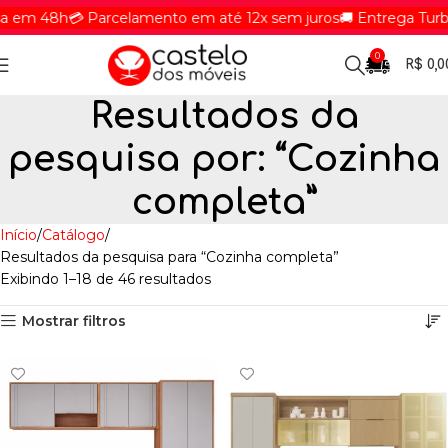
 48h
💳 Parcelamento em até 12x sem juros
🚚 Entrega Turbinad
0
R$
0,0
Resultados da
pesquisa por: “Cozinha
completa”
Início
Catálogo
Resultados da pesquisa para “Cozinha completa”
Exibindo 1–18 de 46 resultados
Mostrar filtros