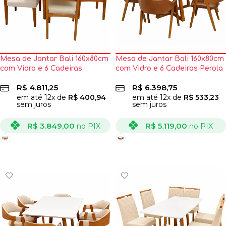
Mesa de Jantar Bali 160x80cm
Mesa de Jantar Bali 160x80cm
com Vidro e 6 Cadeiras
com Vidro e 6 Cadeiras Perola
Monalisa em Linho Madeira
em Corino Madeira Minas Plac
R$
4.811,25
R$
6.398,75
Minas Plac
em até
12
x de
R$
400,94
em até
12
x de
R$
533,23
sem juros
sem juros
R$
3.849,00
R$
5.119,00
no PIX
no PIX
VER OPÇÕES
VER OPÇÕES