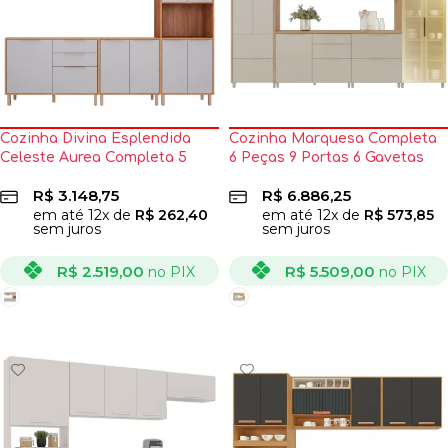
Cozinha Divina Esplendida
Cozinha Marquesa Completa
Celeste Aurea Completa 5
6 Peças 9 Portas 6 Gavetas
Peças 12 Portas 2 Gavetas
Nesher
R$
3.148,75
R$
6.886,25
Mgm
em até
12
x de
R$
262,40
em até
12
x de
R$
573,85
sem juros
sem juros
R$
2.519,00
R$
5.509,00
no PIX
no PIX
VER OPÇÕES
VER OPÇÕES